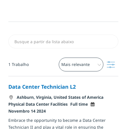
Busca a partir de Lista abaixo
Filtro
1
Trabalho
Data Center Technician L2
Localização
Categoria
Ashburn, Virginia, United States of America
Tipo de trabalho
Posted Date
Physical Data Center Facilities
Full time
Novembro 14 2024
Embrace the opportunity to become a Data Center
Technician II and play a vital role in ensuring the