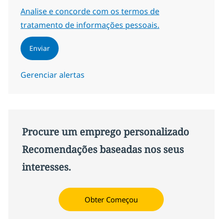
Required
Analise e concorde com os termos de
tratamento de informações pessoais.
Enviar
Gerenciar alertas
Procure um emprego personalizado
Recomendações baseadas nos seus
interesses.
Obter Começou