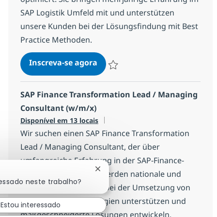
SAP Logistik Umfeld mit und unterstützen
unsere Kunden bei der Lösungsfindung mit Best
Practice Methoden.
Lead Consultant SAP S/4HANA
Inscreva-se agora
Salvar Lead Consultant SAP S/4HAN
SAP Finance Transformation Lead / Managing
Consultant (w/m/x)
Disponível em 13 locais
Wir suchen einen SAP Finance Transformation
Lead / Managing Consultant, der über
umfangreiche Erfahrung in der SAP-Finance-
Fechar notificação de chatbot
Beratung verfügt. Sie werden nationale und
ressado neste trabalho?
internationale Kunden bei der Umsetzung von
Transformationsstrategien unterstützen und
Estou interessado
maßgeschneiderte Lösungen entwickeln.