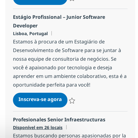
Salvar Especialista en Data 1692c8cc
Estágio Profissional – Junior Software
Developer
Localização
Lisboa, Portugal
Estamos à procura de um Estagiário de
Desenvolvimento de Software para se juntar à
nossa equipe de consultoria de negócios. Se
você é apaixonado por tecnologia e deseja
aprender em um ambiente colaborativo, esta é a
oportunidade perfeita para você!
Estágio Profissional – Junior S
Inscreva-se agora
Salvar Estágio Profissional – Junior
Profesionales Senior Infraestructuras
Disponível em 26 locais
Estamos buscando personas apasionadas por la