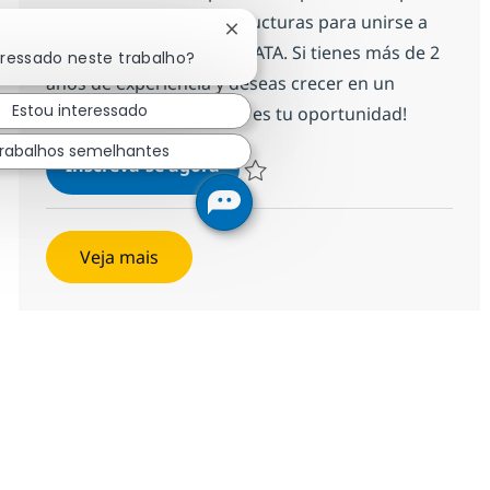
tecnología y las infraestructuras para unirse a
Fechar notificação de chatbot
nuestro equipo en NTT DATA. Si tienes más de 2
eressado neste trabalho?
años de experiencia y deseas crecer en un
Estou interessado
entorno innovador, ¡esta es tu oportunidad!
rabalhos semelhantes
Profesionales Senior Infraestr
Inscreva-se agora
Salvar Profesionales Senior Infraest
Veja mais