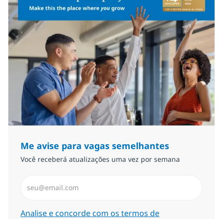
Me avise para vagas semelhantes
Você receberá atualizações uma vez por semana
Insira endereço de e-mail (Obrigatório)
Required
Analise e concorde com os termos de