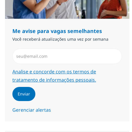
Me avise para vagas semelhantes
Você receberá atualizações uma vez por semana
Insira endereço de e-mail (Obrigatório)
Required
Analise e concorde com os termos de
tratamento de informações pessoais.
Enviar
Gerenciar alertas