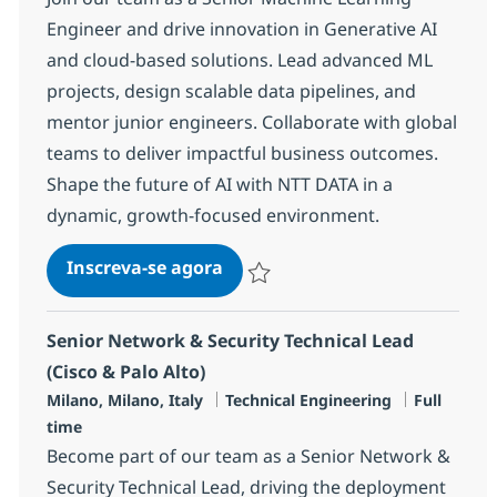
Engineer and drive innovation in Generative AI
and cloud-based solutions. Lead advanced ML
projects, design scalable data pipelines, and
mentor junior engineers. Collaborate with global
teams to deliver impactful business outcomes.
Shape the future of AI with NTT DATA in a
dynamic, growth-focused environment.
ML Engineer Senior - GenAI Sol
Inscreva-se agora
Salvar ML Engineer Senior - GenAI So
Senior Network & Security Technical Lead
(Cisco & Palo Alto)
Localização
Categoria
Job Type
Milano, Milano, Italy
Technical Engineering
Full
time
Become part of our team as a Senior Network &
Security Technical Lead, driving the deployment