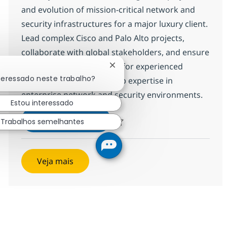
and evolution of mission-critical network and
security infrastructures for a major luxury client.
Lead complex Cisco and Palo Alto projects,
collaborate with global stakeholders, and ensure
technical excellence. Ideal for experienced
Fechar notificação de chatbot
teressado neste trabalho?
technical leaders with deep expertise in
enterprise network and security environments.
Estou interessado
Senior Network & Security Techn
Inscreva-se agora
Trabalhos semelhantes
Salvar Senior Network & Security Techn
Veja mais