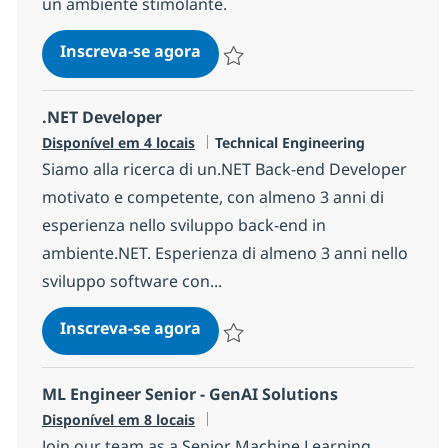
un ambiente stimolante.
Back-end Java Technical Leade
Inscreva-se agora
Salvar Back-end Java Technical Leade
.NET Developer
Categoria
Disponível em 4 locais
Technical Engineering
Siamo alla ricerca di un.NET Back-end Developer
motivato e competente, con almeno 3 anni di
esperienza nello sviluppo back-end in
ambiente.NET. Esperienza di almeno 3 anni nello
sviluppo software con...
.NET Developer
Inscreva-se agora
Salvar .NET Developer 14ff819a568b8
ML Engineer Senior - GenAI Solutions
Disponível em 8 locais
Join our team as a Senior Machine Learning