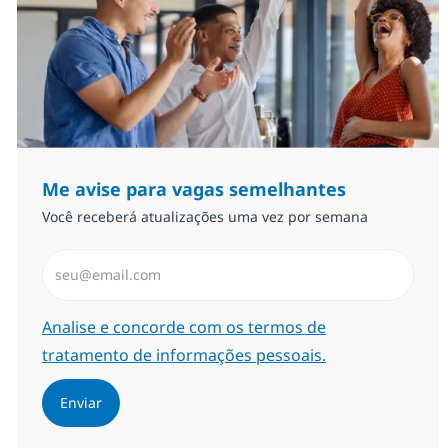
Me avise para vagas semelhantes
Você receberá atualizações uma vez por semana
Insira endereço de e-mail (Obrigatório)
Required
Analise e concorde com os termos de
tratamento de informações pessoais.
Enviar