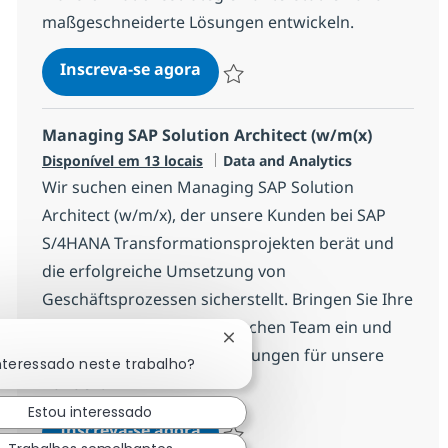
maßgeschneiderte Lösungen entwickeln.
SAP Finance Transformation L
Inscreva-se agora
Salvar SAP Finance Transformation Le
Managing SAP Solution Architect (w/m(x)
Categoria
Disponível em 13 locais
Data and Analytics
Wir suchen einen Managing SAP Solution
Architect (w/m/x), der unsere Kunden bei SAP
S/4HANA Transformationsprojekten berät und
die erfolgreiche Umsetzung von
Geschäftsprozessen sicherstellt. Bringen Sie Ihre
Expertise in einem dynamischen Team ein und
Fechar notificação de chatbot
gestalten Sie innovative Lösungen für unsere
nteressado neste trabalho?
Kunden.
Estou interessado
Managing SAP Solution Archite
Inscreva-se agora