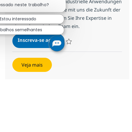
Softwarelösungen für industrielle Anwendungen
essado neste trabalho?
entwickelt. Gestalten Sie mit uns die Zukunft der
Produktion und bringen Sie Ihre Expertise in
Estou interessado
einem dynamischen Team ein.
abalhos semelhantes
Lead Cloud Software Architect
Inscreva-se agora
Salvar Lead Cloud Software Architect
Veja mais