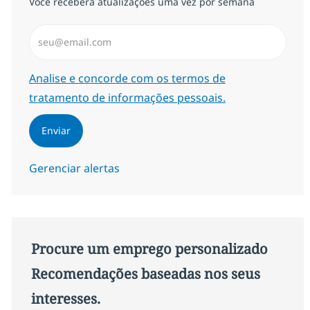
Você receberá atualizações uma vez por semana
Insira endereço de e-mail (Obrigatório)
Required
Analise e concorde com os termos de
tratamento de informações pessoais.
Enviar
Gerenciar alertas
Procure um emprego personalizado
Recomendações baseadas nos seus
interesses.