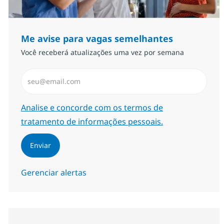
Me avise para vagas semelhantes
Você receberá atualizações uma vez por semana
Insira endereço de e-mail (Obrigatório)
Required
Analise e concorde com os termos de
tratamento de informações pessoais.
Enviar
Gerenciar alertas