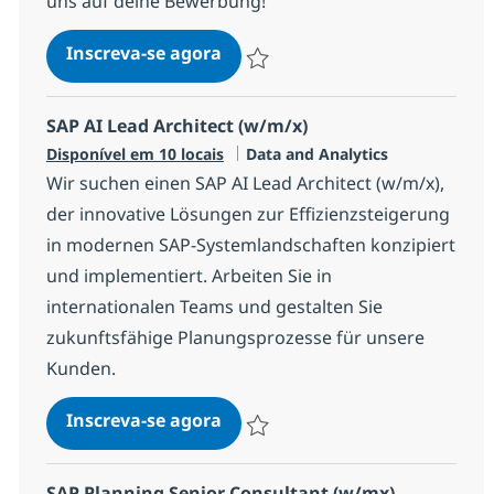
uns auf deine Bewerbung!
SAP AI Consultant (w/m/x)
Inscreva-se agora
Salvar SAP AI Consultant (w/m/x) 1c
SAP AI Lead Architect (w/m/x)
Categoria
Disponível em 10 locais
Data and Analytics
Wir suchen einen SAP AI Lead Architect (w/m/x),
der innovative Lösungen zur Effizienzsteigerung
in modernen SAP-Systemlandschaften konzipiert
und implementiert. Arbeiten Sie in
internationalen Teams und gestalten Sie
zukunftsfähige Planungsprozesse für unsere
Kunden.
SAP AI Lead Architect (w/m/x)
Inscreva-se agora
Salvar SAP AI Lead Architect (w/m/x)
SAP Planning Senior Consultant (w/mx)