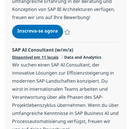
umfangreiche Erfahrung in der Beratung und
Konzeption von SAP BI Architekturen verfügen,
freuen wir uns auf Ihre Bewerbung!
SAP Data & Analytics (Senior) 
Inscreva-se agora
Salvar SAP Data & Analytics (Senior)
SAP AI Consultant (w/m/x)
Categoria
Disponível em 11 locais
Data and Analytics
Wir suchen einen SAP AI Consultant, der
innovative Lösungen zur Effizienzsteigerung in
modernen SAP-Landschaften konzipiert. Du
wirst in internationalen Teams arbeiten und
Verantwortung über alle Phasen des SAP-
Projektlebenszyklus übernehmen. Wenn du über
umfangreiche Kenntnisse in SAP Business AI und
Prozessautomatisierung verfügst, freuen wir