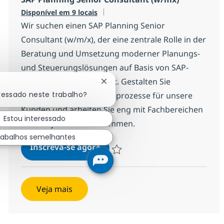
Disponível em 9 locais
Wir suchen einen SAP Planning Senior
Consultant (w/m/x), der eine zentrale Rolle in der
Beratung und Umsetzung moderner Planungs-
und Steuerungslösungen auf Basis von SAP-
Technologien übernimmt. Gestalten Sie
Fechar notificação de chatbot
eressado neste trabalho?
zukunftsfähige Planungsprozesse für unsere
Kunden und arbeiten Sie eng mit Fachbereichen
Estou interessado
und Projektteams zusammen.
rabalhos semelhantes
SAP Planning Senior Consultan
Inscreva-se agora
Salvar SAP Planning Senior Consultan
Veja mais