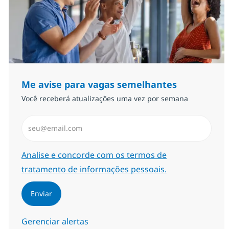
Me avise para vagas semelhantes
Você receberá atualizações uma vez por semana
Insira endereço de e-mail (Obrigatório)
Required
Analise e concorde com os termos de
tratamento de informações pessoais.
Enviar
Gerenciar alertas