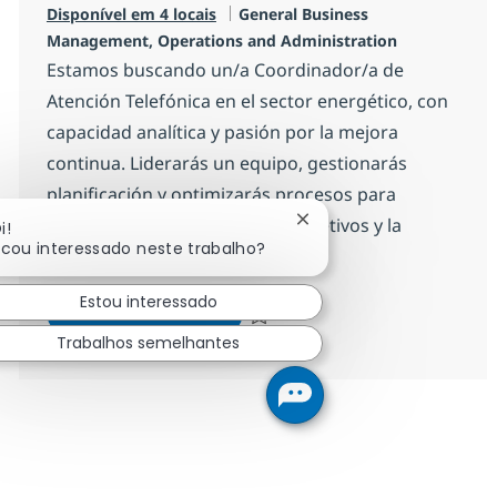
Categoria
Disponível em 4 locais
General Business
Management, Operations and Administration
Estamos buscando un/a Coordinador/a de
Atención Telefónica en el sector energético, con
capacidad analítica y pasión por la mejora
continua. Liderarás un equipo, gestionarás
planificación y optimizarás procesos para
asegurar el cumplimiento de objetivos y la
Fechar notificação de c
i!
icou interessado neste trabalho?
satisfacción del cliente.
Estou interessado
Coordinador/a de Atención Tele
Inscreva-se agora
Salvar Coordinador/a de Atención Tel
Trabalhos semelhantes