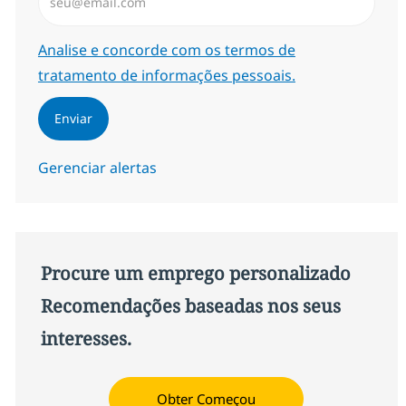
Required
Analise e concorde com os termos de
tratamento de informações pessoais.
Enviar
Gerenciar alertas
Procure um emprego personalizado
Recomendações baseadas nos seus
interesses.
Obter Começou