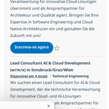
Verantwortung für innovative Cloud-Lösungen
übernimmt und als Ansprechpartner für
Architektur und Qualität agiert. Bringen Sie Ihre
Expertise in Software Engineering und Cloud
Native Architekturen ein und gestalten Sie die
Zukunft mit uns!
Lead Consultant AI & Cloud D
Inscreva-se agora
Salvar Lead Consultant AI & Cloud D
Lead Consultant AI & Cloud Development
(w/m/x) in Innsbruck/Graz/Wien
Categoria
Disponível em 4 locais
Technical Engineering
Wir suchen einen Lead Consultant für AI & Cloud
Development, der die technische Verantwortung
für innovative Cloud- und AI-Lösungen
übernimmt. Sie werden als Ansprechpartner für
Fechar notificação de chatbot