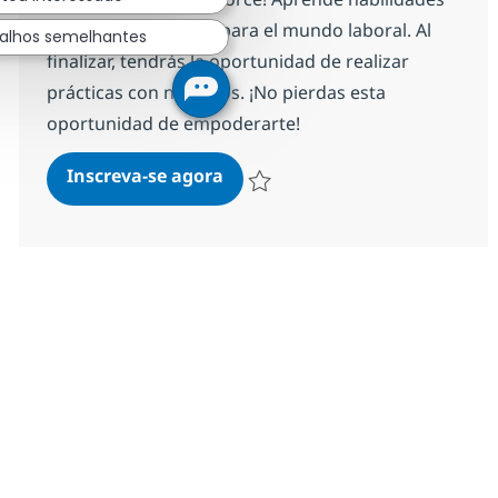
valiosas y prepárate para el mundo laboral. Al
alhos semelhantes
finalizar, tendrás la oportunidad de realizar
prácticas con nosotros. ¡No pierdas esta
oportunidad de empoderarte!
Tech Girl Powers - Salesforce
Inscreva-se agora
Salvar Tech Girl Powers - Salesforce