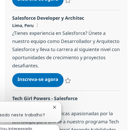
Salvar Salesforce Developer Lima 16
Salesforce Developer y Architec
Localização
Lima, Peru
¿Tienes experiencia en Salesforce? Únete a
nuestro equipo como Desarrollador y Arquitecto
Salesforce y lleva tu carrera al siguiente nivel con
oportunidades de crecimiento y proyectos
desafiantes.
Salesforce Developer y Architec
Inscreva-se agora
Salvar Salesforce Developer y Archi
Tech Girl Powers - Salesforce
Localização
Lima, Peru
Fechar notificação de chatbot
¡Estamos buscando chicas apasionadas por la
ssado neste trabalho?
tecnología para unirse a nuestro programa Tech
stou interessado
Girls Power en Salesforce! Aprende habilidades