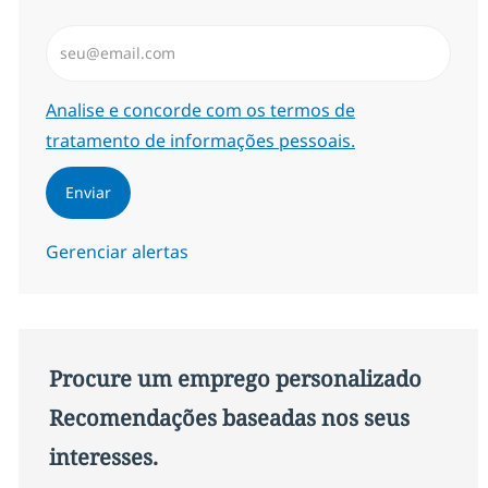
Insira endereço de e-mail (Obrigatório)
Required
Analise e concorde com os termos de
tratamento de informações pessoais.
Enviar
Gerenciar alertas
Procure um emprego personalizado
Recomendações baseadas nos seus
interesses.