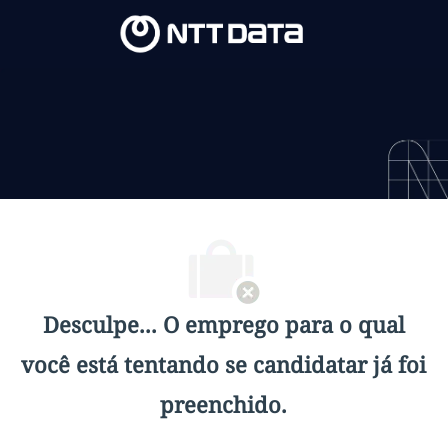
Skip to main content
Skip to main content
-
-
Desculpe... O emprego para o qual
você está tentando se candidatar já foi
preenchido.