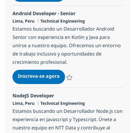
Salvar Backend Java (Microservicios
Android Developer - Senior
Localização
Categoria
Lima, Peru
Technical Engineering
Estamos buscando un Desarrollador Android
Senior con experiencia en Kotlin y Java para
unirse a nuestro equipo. Ofrecemos un entorno
de trabajo inclusivo y oportunidades de
crecimiento profesional.
Android Developer - Senior
Inscreva-se agora
Salvar Android Developer - Senior a
NodeJS Developer
Localização
Categoria
Lima, Peru
Technical Engineering
Estamos buscando un Desarrollador Node.js con
experiencia en Javascript y Typescript. Únete a
nuestro equipo en NTT Data y contribuye al