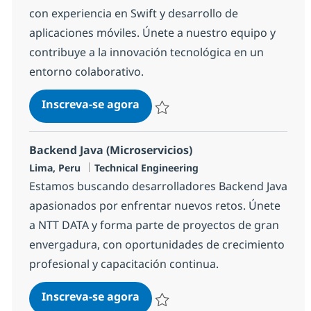
con experiencia en Swift y desarrollo de
aplicaciones móviles. Únete a nuestro equipo y
contribuye a la innovación tecnológica en un
entorno colaborativo.
iOS Developer - Senior
Inscreva-se agora
Salvar iOS Developer - Senior d9d296
Backend Java (Microservicios)
Localização
Categoria
Lima, Peru
Technical Engineering
Estamos buscando desarrolladores Backend Java
apasionados por enfrentar nuevos retos. Únete
a NTT DATA y forma parte de proyectos de gran
envergadura, con oportunidades de crecimiento
profesional y capacitación continua.
Backend Java (Microservicios)
Inscreva-se agora