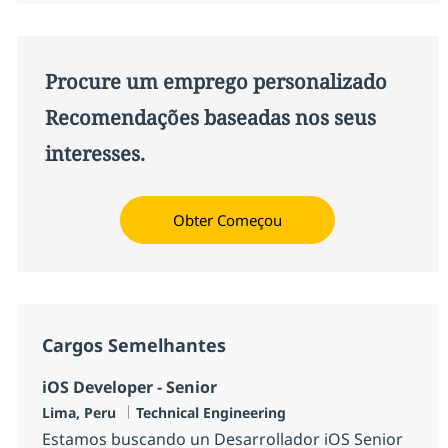
Procure um emprego personalizado
Recomendações baseadas nos seus
interesses.
Obter Começou
Cargos Semelhantes
iOS Developer - Senior
Localização
Categoria
Lima, Peru
Technical Engineering
Estamos buscando un Desarrollador iOS Senior