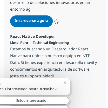
desarrollo de soluciones innovadoras en un
entorno ágil.
NodeJS Developer
Inscreva-se agora
Salvar NodeJS Developer 333336c63f
React Native Developer
Localização
Categoria
Lima, Peru
Technical Engineering
Estamos buscando un Desarrollador React
Native para unirse a nuestro equipo en NTT
Data. Si tienes experiencia en desarrollo móvil y
conocimientos en arquitectura de software,
¡esta es tu oportunidad!
Fechar notificação de ch
!
React Native Developer
Inscreva-se agora
icou interessado neste trabalho?
Salvar React Native Developer 1a91
Estou interessado
Veja mais