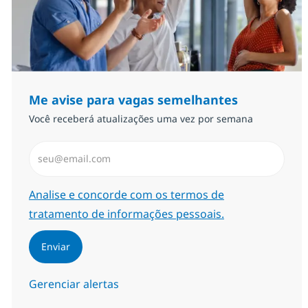
Me avise para vagas semelhantes
Você receberá atualizações uma vez por semana
Insira endereço de e-mail (Obrigatório)
Required
Analise e concorde com os termos de
tratamento de informações pessoais.
Enviar
Gerenciar alertas