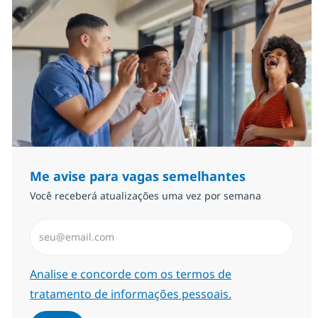
Me avise para vagas semelhantes
Você receberá atualizações uma vez por semana
Insira endereço de e-mail (Obrigatório)
Required
Analise e concorde com os termos de
tratamento de informações pessoais.