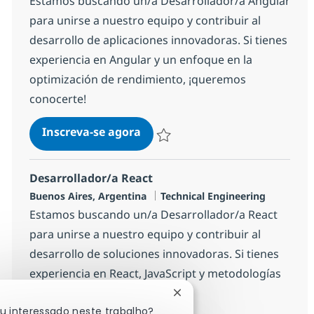
Estamos buscando un/a Desarrollador/a Angular
para unirse a nuestro equipo y contribuir al
desarrollo de aplicaciones innovadoras. Si tienes
experiencia en Angular y un enfoque en la
optimización de rendimiento, ¡queremos
conocerte!
Desarrollador/a Angular
Inscreva-se agora
Salvar Desarrollador/a Angular b2ffb
Desarrollador/a React
Localização
Categoria
Buenos Aires, Argentina
Technical Engineering
Estamos buscando un/a Desarrollador/a React
para unirse a nuestro equipo y contribuir al
desarrollo de soluciones innovadoras. Si tienes
experiencia en React, JavaScript y metodologías
ágiles, ¡queremos conocerte!
Fechar notificação de chat
ou interessado neste trabalho?