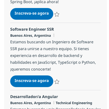
Spring Boot, ¡aplica ahora!
Desarrollador/a Java Jr
Inscreva-se agora
Salvar Desarrollador/a Java Jr 108fe8
Software Engineer SSR
Localização
Buenos Aires, Argentina
Estamos buscando un Ingeniero de Software
SSR para unirse a nuestro equipo. Si tienes
experiencia en desarrollo de backend y
habilidades en JavaScript, TypeScript o Python,
¡queremos conocerte!
Software Engineer SSR
Inscreva-se agora
Salvar Software Engineer SSR 1866c
Desarrollador/a Angular
Localização
Categoria
Buenos Aires, Argentina
Technical Engineering