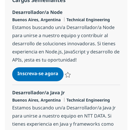
Desarrollador/a Node
Localização
Categoria
Buenos Aires, Argentina
Technical Engineering
Estamos buscando un/a Desarrollador/a Node
para unirse a nuestro equipo y contribuir al
desarrollo de soluciones innovadoras. Si tienes
experiencia en Node.js, JavaScript y desarrollo de
APIs, ¡esta es tu oportunidad!
Desarrollador/a Node
Inscreva-se agora
Salvar Desarrollador/a Node 1fc2d4e
Desarrollador/a Java Jr
Localização
Categoria
Buenos Aires, Argentina
Technical Engineering
Estamos buscando un/a Desarrollador/a Java Jr
para unirse a nuestro equipo en NTT DATA. Si
tienes experiencia en Java y frameworks como