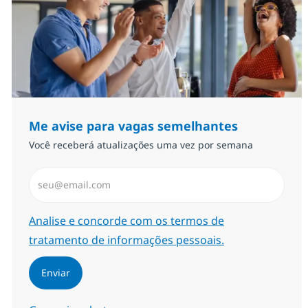
Me avise para vagas semelhantes
Você receberá atualizações uma vez por semana
Insira endereço de e-mail (Obrigatório)
Required
Analise e concorde com os termos de
tratamento de informações pessoais.
Enviar