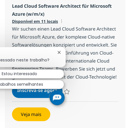
Lead Cloud Software Architect für Microsoft
Azure (w/m/x)
Disponível em 11 locais
Wir suchen einen Lead Cloud Software Architect
für Microsoft Azure, der komplexe Cloud-native
Softwarelösungen konzipiert und entwickelt. Sie
beraten Kunden bei der Einführung von Cloud-
Fechar notificação de chatbot
ressado neste trabalho?
Technologien und leiten internationale Cloud
Engineering Teams. Bewerben Sie sich jetzt und
Estou interessado
gestalten Sie die Zukunft der Cloud-Technologie!
rabalhos semelhantes
Lead Cloud Software Architect 
Inscreva-se agora
Salvar Lead Cloud Software Architect
Veja mais