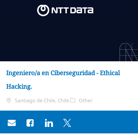
Skip to main content
Skip to main content
-
-
Ingeniero/a en Ciberseguridad - Ethical
Hacking.
Localização
Categoria
Santiago de Chile, Chile
Other
Share via email
Share via Facebook
Share via LinkedIn
Share via twitter