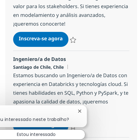
valor para los stakeholders. Si tienes experiencia
en modelamiento y análisis avanzados,
¡queremos conocerte!
Data Scientist
Inscreva-se agora
Salvar Data Scientist 186423ea04445
Ingeniero/a de Datos
Localização
Santiago de Chile, Chile
Estamos buscando un Ingeniero/a de Datos con
experiencia en Databricks y tecnologías cloud. Si
tienes habilidades en SQL, Python y PySpark, y te
apasiona la calidad de datos, ¡queremos
conocerte!
Fechar notificação de chat
ou interessado neste trabalho?
Ingeniero/a de Datos
Inscreva-se agora
Salvar Ingeniero/a de Datos 13b7c0fa
Estou interessado