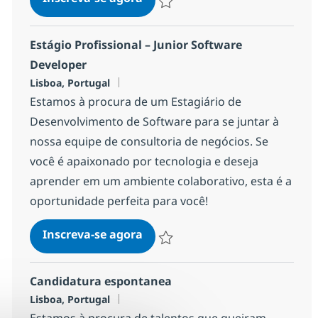
Salvar Especialista en Data 1692c8cc
Estágio Profissional – Junior Software
Developer
Localização
Lisboa, Portugal
Estamos à procura de um Estagiário de
Desenvolvimento de Software para se juntar à
nossa equipe de consultoria de negócios. Se
você é apaixonado por tecnologia e deseja
aprender em um ambiente colaborativo, esta é a
oportunidade perfeita para você!
Estágio Profissional – Junior S
Inscreva-se agora
Salvar Estágio Profissional – Junior
Candidatura espontanea
Localização
Lisboa, Portugal
Estamos à procura de talentos que queiram