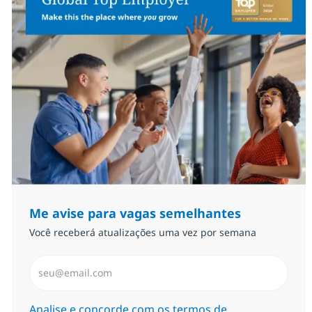
Me avise para vagas semelhantes
Você receberá atualizações uma vez por semana
Insira endereço de e-mail (Obrigatório)
Required
Analise e concorde com os termos de