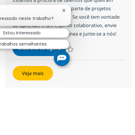
crescer connosco e fazer parte de projetos
Fechar notificação de chatbot
desafiantes e inovadores. Se você tem vontade
eressado neste trabalho?
de aprender e um espírito colaborativo, envie
Estou interessado
sua candidatura espontânea e junte-se a nós!
rabalhos semelhantes
Candidatura espontanea
Inscreva-se agora
Salvar Candidatura espontanea 19d7
Veja mais