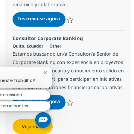
dinámico y colaborativo.
Pasante de Procesos
Inscreva-se agora
Salvar Pasante de Procesos 14327f0a
Consultor Corporate Banking
Localização
Categoria
Quito, Ecuador
Other
Estamos buscando un/a Consultor/a Senior de
Corporate Banking con experiencia en proyectos
de consultoría bancaria y conocimiento sólido en
Fechar notificação de chatbot
Cash Management, para participar en iniciativas
 neste trabalho?
orientadas a soluciones financieras corporativas.
interessado
Consultor Corporate Banking
Inscreva-se agora
s semelhantes
Salvar Consultor Corporate Banking 
Veja mais