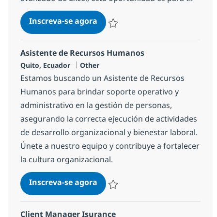
Processes Operator Productos 
Inscreva-se agora
Salvar Processes Operator Productos
Asistente de Recursos Humanos
Localização
Categoria
Quito, Ecuador
Other
Estamos buscando un Asistente de Recursos
Humanos para brindar soporte operativo y
administrativo en la gestión de personas,
asegurando la correcta ejecución de actividades
de desarrollo organizacional y bienestar laboral.
Únete a nuestro equipo y contribuye a fortalecer
la cultura organizacional.
Asistente de Recursos Humano
Inscreva-se agora
Salvar Asistente de Recursos Human
Client Manager Isurance