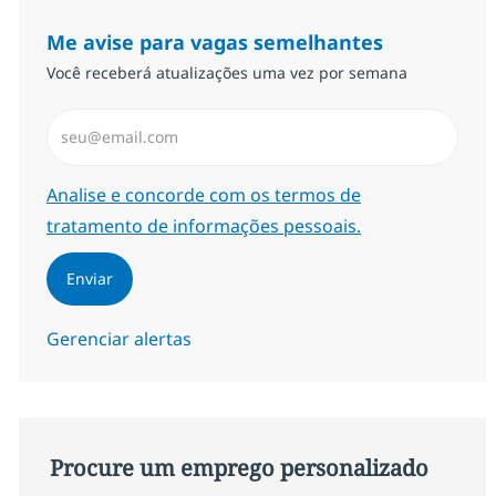
Me avise para vagas semelhantes
Você receberá atualizações uma vez por semana
Insira endereço de e-mail (Obrigatório)
Required
Analise e concorde com os termos de
tratamento de informações pessoais.
Enviar
Gerenciar alertas
Procure um emprego personalizado