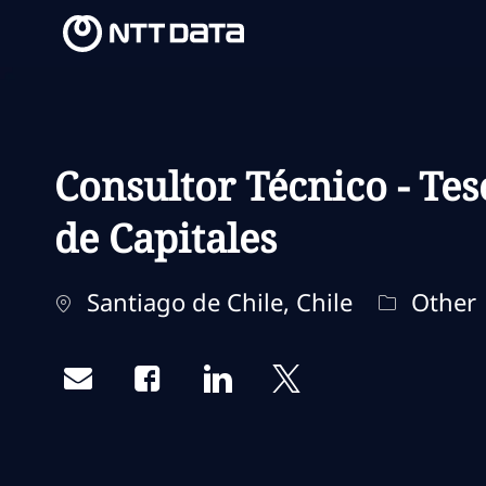
-
-
Consultor Técnico - Te
de Capitales
Localização
Categoria
Santiago de Chile, Chile
Other
Share via email
Share via Facebook
Share via LinkedIn
Share via twitter