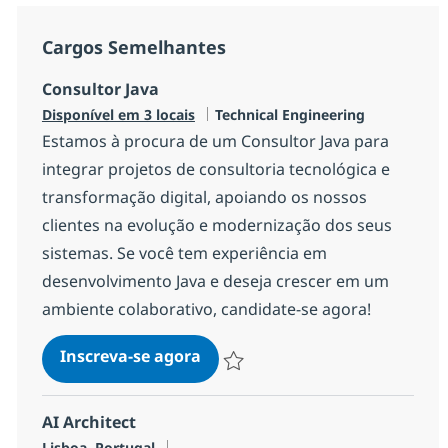
Cargos Semelhantes
Consultor Java
Categoria
Disponível em 3 locais
Technical Engineering
Estamos à procura de um Consultor Java para
integrar projetos de consultoria tecnológica e
transformação digital, apoiando os nossos
clientes na evolução e modernização dos seus
sistemas. Se você tem experiência em
desenvolvimento Java e deseja crescer em um
ambiente colaborativo, candidate-se agora!
Consultor Java
Inscreva-se agora
Salvar Consultor Java 1e93cc2e7a067
AI Architect
Localização
Lisboa, Portugal