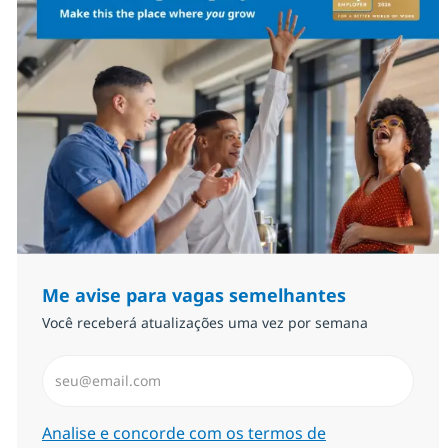
Me avise para vagas semelhantes
Você receberá atualizações uma vez por semana
Insira endereço de e-mail (Obrigatório)
Required
Analise e concorde com os termos de