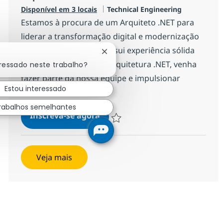
Categoria
Disponível em 3 locais
Technical Engineering
Estamos à procura de um Arquiteto .NET para
liderar a transformação digital e modernização
de sistemas. Se você possui experiência sólida
Fechar notificação de chatbot
em desenvolvimento e arquitetura .NET, venha
eressado neste trabalho?
fazer parte da nossa equipe e impulsionar
Estou interessado
soluções inovadoras!
rabalhos semelhantes
Arquiteto .NET
Inscreva-se agora
Salvar Arquiteto .NET a4ef91693dc9f0
Veja mais