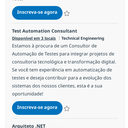
Mulesoft Architect
Inscreva-se agora
Salvar Mulesoft Architect c0c552a91
Test Automation Consultant
Categoria
Disponível em 3 locais
Technical Engineering
Estamos à procura de um Consultor de
Automação de Testes para integrar projetos de
consultoria tecnológica e transformação digital.
Se você tem experiência em automatização de
testes e deseja contribuir para a evolução dos
sistemas dos nossos clientes, esta é a sua
oportunidade!
Test Automation Consultant
Inscreva-se agora
Salvar Test Automation Consultant 2
Arquiteto .NET