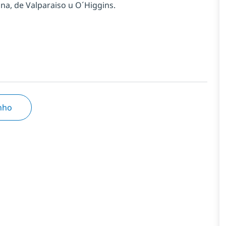
na, de Valparaiso u O´Higgins.
inho