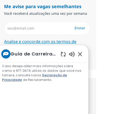
Me avise para vagas semelhantes
Você receberá atualizações uma vez por semana
Insira endereço de e-mail (Obrigatório)
Enviar
Required
Analise e concorde com os termos de
tratamento de informações pessoais.
Guia de Carreiras da NTT
Gerenciar alertas
Sons de chatbot a
Caso deseje obter mais informações sobre
como a NTT DATA utiliza os dados que você nos
fornece, consulte nossa
Declaração de
Privacidade
de Recrutamento.
Procure um emprego
personalizado Recomendações
baseadas nos seus interesses.