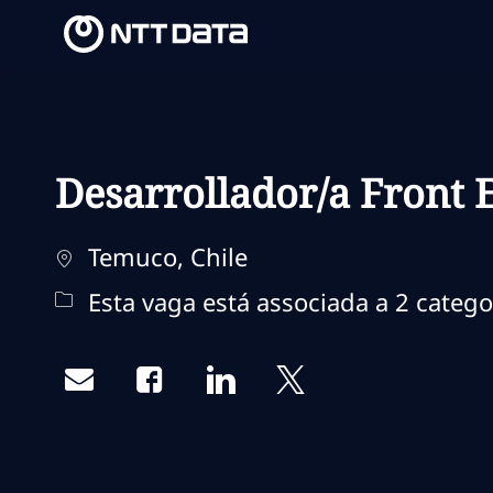
-
-
Desarrollador/a Front 
Localização
Temuco, Chile
Esta vaga está associada a 2 catego
Share via email
Share via Facebook
Share via LinkedIn
Share via twitter