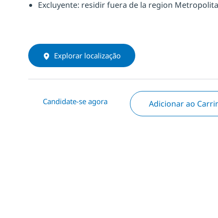
Excluyente
: residir
fuera
de la region Metropolita
Explorar localização
Candidate-se agora
Adicionar ao Carr