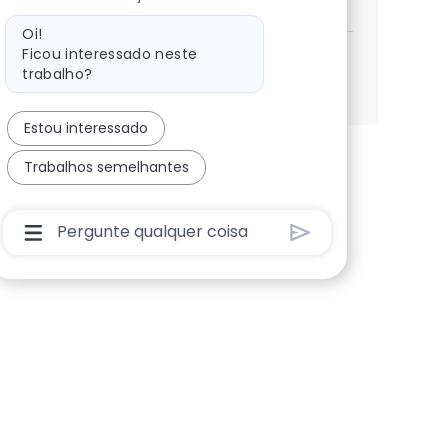
Salvar Data Scientist 186423ea0444510
Mensagem do bot
Oi!
Ficou interessado neste
trabalho?
Veja mais
Estou interessado
Trabalhos semelhantes
Caixa De Entrada Do Usuário Do Chatbot Com B