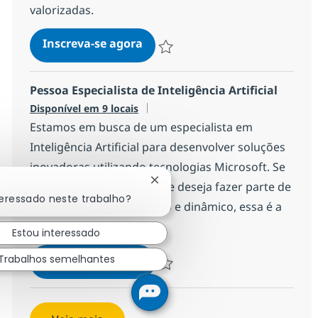
valorizadas.
Pessoa Desenvolvedora Cobol
Inscreva-se agora
Salvar Pessoa Desenvolvedora Cobol
Pessoa Especialista de Inteligência Artificial
Disponível em 9 locais
Estamos em busca de um especialista em
Inteligência Artificial para desenvolver soluções
inovadoras utilizando tecnologias Microsoft. Se
Fechar notificação de chatbot
você é apaixonado por IA e deseja fazer parte de
teressado neste trabalho?
um ambiente colaborativo e dinâmico, essa é a
sua oportunidade!
Estou interessado
Pessoa Especialista de Inteligên
Inscreva-se agora
Trabalhos semelhantes
Salvar Pessoa Especialista de Inteligê