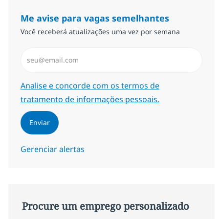
Me avise para vagas semelhantes
Você receberá atualizações uma vez por semana
Insira endereço de e-mail (Obrigatório)
Required
Analise e concorde com os termos de
tratamento de informações pessoais.
Enviar
Gerenciar alertas
Procure um emprego personalizado