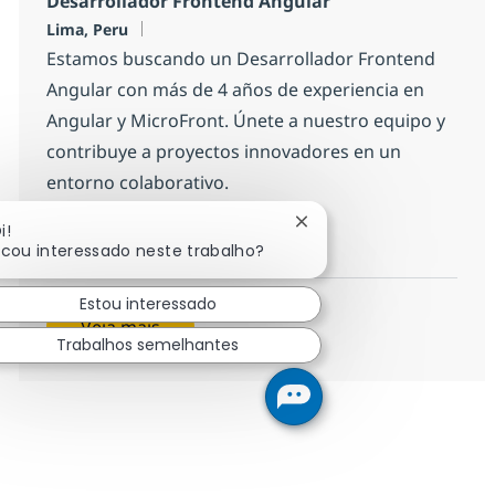
Desarrollador Frontend Angular
Localização
Lima, Peru
Estamos buscando un Desarrollador Frontend
Angular con más de 4 años de experiencia en
Angular y MicroFront. Únete a nuestro equipo y
contribuye a proyectos innovadores en un
entorno colaborativo.
Fechar notificação de c
i!
Desarrollador Frontend Angul
Inscreva-se agora
icou interessado neste trabalho?
Salvar Desarrollador Frontend Angul
Estou interessado
Veja mais
Trabalhos semelhantes