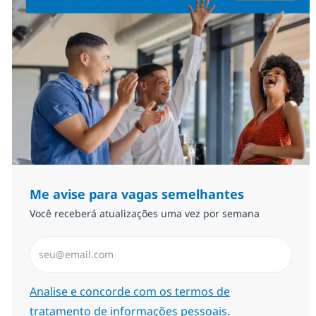
Me avise para vagas semelhantes
Você receberá atualizações uma vez por semana
Insira endereço de e-mail (Obrigatório)
Required
Analise e concorde com os termos de
tratamento de informações pessoais.