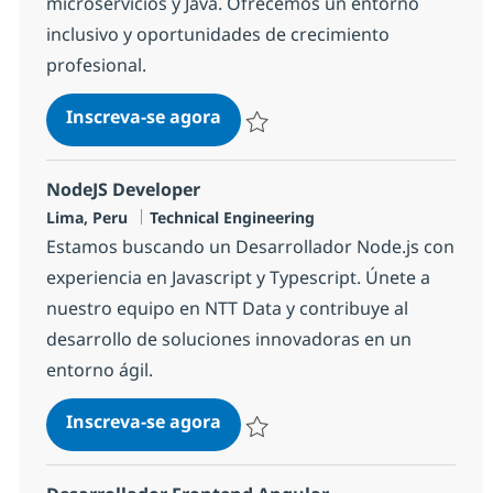
microservicios y Java. Ofrecemos un entorno
inclusivo y oportunidades de crecimiento
profesional.
Desarrollador Backend Java (Mi
Inscreva-se agora
Salvar Desarrollador Backend Java (M
NodeJS Developer
Localização
Categoria
Lima, Peru
Technical Engineering
Estamos buscando un Desarrollador Node.js con
experiencia en Javascript y Typescript. Únete a
nuestro equipo en NTT Data y contribuye al
desarrollo de soluciones innovadoras en un
entorno ágil.
NodeJS Developer
Inscreva-se agora
Salvar NodeJS Developer 333336c63f