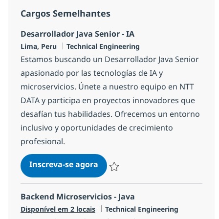
Cargos Semelhantes
Desarrollador Java Senior - IA
Localização
Categoria
Lima, Peru
Technical Engineering
Estamos buscando un Desarrollador Java Senior
apasionado por las tecnologías de IA y
microservicios. Únete a nuestro equipo en NTT
DATA y participa en proyectos innovadores que
desafían tus habilidades. Ofrecemos un entorno
inclusivo y oportunidades de crecimiento
profesional.
Desarrollador Java Senior - IA
Inscreva-se agora
Salvar Desarrollador Java Senior - IA
Backend Microservicios - Java
Categoria
Disponível em 2 locais
Technical Engineering