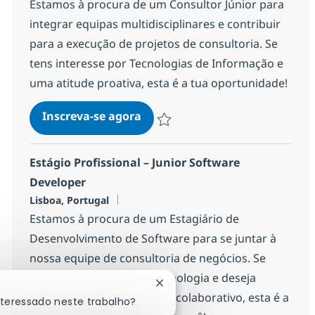
Estamos à procura de um Consultor Júnior para
integrar equipas multidisciplinares e contribuir
para a execução de projetos de consultoria. Se
tens interesse por Tecnologias de Informação e
uma atitude proativa, esta é a tua oportunidade!
Consultor Júnior - Porto
Inscreva-se agora
Salvar Consultor Júnior - Porto 1fcae
Estágio Profissional – Junior Software
Developer
Localização
Lisboa, Portugal
Estamos à procura de um Estagiário de
Desenvolvimento de Software para se juntar à
nossa equipe de consultoria de negócios. Se
você é apaixonado por tecnologia e deseja
Fechar notificação de chatbot
aprender em um ambiente colaborativo, esta é a
nteressado neste trabalho?