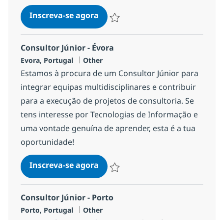
Consultor de Negócio Júnior - 
Inscreva-se agora
Salvar Consultor de Negócio Júnior -
Consultor Júnior - Évora
Localização
Categoria
Evora, Portugal
Other
Estamos à procura de um Consultor Júnior para
integrar equipas multidisciplinares e contribuir
para a execução de projetos de consultoria. Se
tens interesse por Tecnologias de Informação e
uma vontade genuína de aprender, esta é a tua
oportunidade!
Consultor Júnior - Évora
Inscreva-se agora
Salvar Consultor Júnior - Évora 61f69
Consultor Júnior - Porto
Localização
Categoria
Porto, Portugal
Other