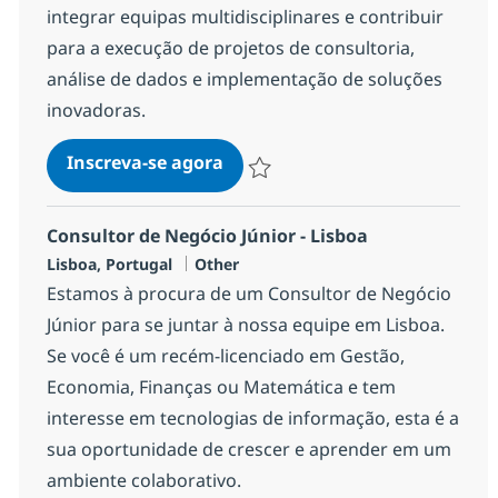
integrar equipas multidisciplinares e contribuir
para a execução de projetos de consultoria,
análise de dados e implementação de soluções
inovadoras.
Consultor Júnior - Viseu
Inscreva-se agora
Salvar Consultor Júnior - Viseu ef28b
Consultor de Negócio Júnior - Lisboa
Localização
Categoria
Lisboa, Portugal
Other
Estamos à procura de um Consultor de Negócio
Júnior para se juntar à nossa equipe em Lisboa.
Se você é um recém-licenciado em Gestão,
Economia, Finanças ou Matemática e tem
interesse em tecnologias de informação, esta é a
sua oportunidade de crescer e aprender em um
ambiente colaborativo.