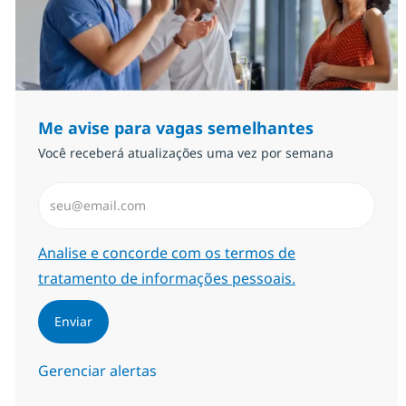
Me avise para vagas semelhantes
Você receberá atualizações uma vez por semana
Insira endereço de e-mail (Obrigatório)
Required
Analise e concorde com os termos de
tratamento de informações pessoais.
Enviar
Gerenciar alertas