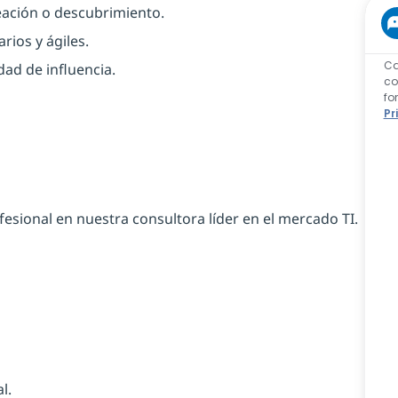
eación o descubrimiento.
rios y ágiles.
Ca
dad de influencia.
co
fo
Pr
esional en nuestra consultora líder en el mercado TI.
l.