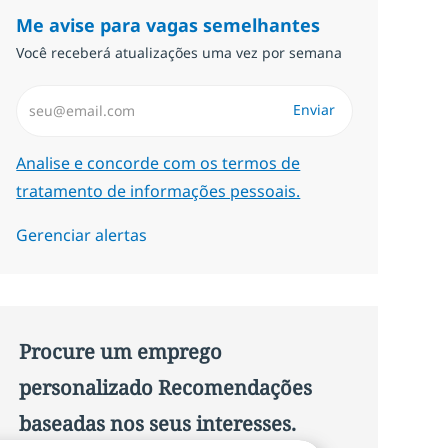
Me avise para vagas semelhantes
Você receberá atualizações uma vez por semana
Insira endereço de e-mail (Obrigatório)
Enviar
Required
Analise e concorde com os termos de
tratamento de informações pessoais.
Gerenciar alertas
Procure um emprego
personalizado Recomendações
baseadas nos seus interesses.