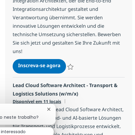
Integration Architekten, der die End-to-End
Integrationsarchitektur gestaltet und
Verantwortung übernimmt. Sie werden
innovative Lösungen entwickeln und die
technische Umsetzung sicherstellen. Bewerben
Sie sich jetzt und gestalten Sie Ihre Zukunft mit
uns!
SAP BTP Senior Integration Arc
Inscreva-se agora
Salvar SAP BTP Senior Integration Ar
Lead Cloud Software Architect - Transport &
Logistics Solutions (w/m/x)
Disponível em 11 locais
Wir suchen einen Lead Cloud Software Architect,
Fechar notificação de chatbot
do neste trabalho?
der innovative Cloud- und AI-basierte Lösungen
für Transport- und Logistikprozesse entwickelt.
 interessado
Sie gestalten digitale Architekturen und