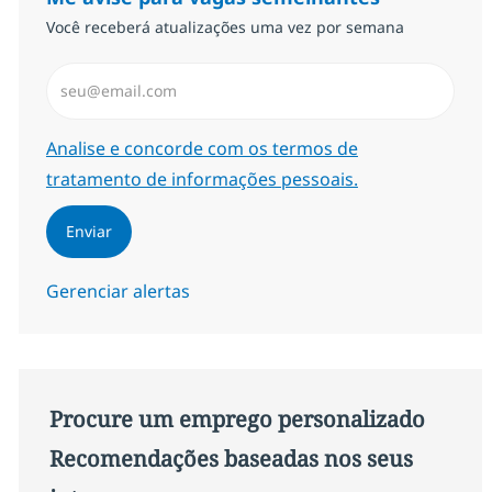
Você receberá atualizações uma vez por semana
Insira endereço de e-mail (Obrigatório)
Required
Analise e concorde com os termos de
tratamento de informações pessoais.
Enviar
Gerenciar alertas
Procure um emprego personalizado
Recomendações baseadas nos seus