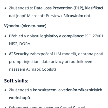
Zkušenosti s:
Data Loss Prevention (DLP)
,
klasifikací
dat
(např. Microsoft Purview),
šifrováním dat
Výhodou (nice-to-have)
Přehled v oblasti
legislativy a compliance
: ISO 27001,
NIS2, DORA
AI Security:
zabezpečení LLM modelů, ochrana proti
prompt injection, data privacy při podnikovém
nasazení AI (např. Copilot)
Soft skills:
Zkušenosti s
konzultacemi a vedením zákaznických
workshopů
Schopnost komunikovat na úrovni
C-level