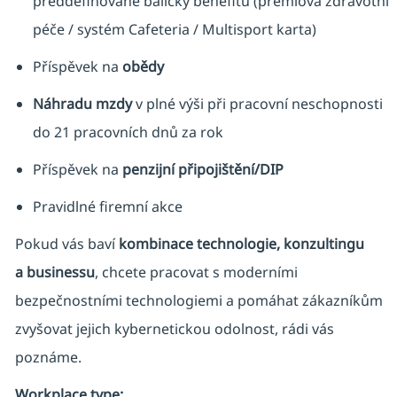
předdefinované balíčky benefitů (prémiová zdravotní
péče / systém Cafeteria / Multisport karta)
Příspěvek na
obědy
Náhradu mzdy
v plné výši při pracovní neschopnosti
do 21 pracovních dnů za rok
Příspěvek na
penzijní připojištění/DIP
Pravidlné firemní akce
Pokud vás baví
kombinace technologie, konzultingu
a businessu
, chcete pracovat s moderními
bezpečnostními technologiemi a pomáhat zákazníkům
zvyšovat jejich kybernetickou odolnost, rádi vás
poznáme.
Workplace type
: