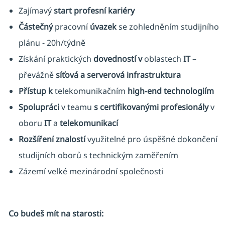
Zajímavý
start profesní kariéry
Částečný
pracovní
úvazek
se zohledněním studijního
plánu - 20h/týdně
Získání praktických
dovedností
v
oblastech
IT
–
převážně
síťová a serverová infrastruktura
Přístup k
telekomunikačním
high-end technologiím
Spolupráci
v teamu
s certifikovanými profesionály
v
oboru
IT
a
telekomunikací
Rozšíření
znalostí
využitelné pro úspěšné dokončení
studijních oborů s technickým zaměřením
Zázemí velké mezinárodní společnosti
Co budeš mít na starosti: