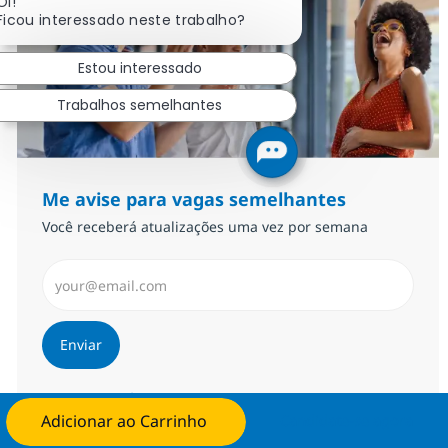
Fechar notificação de 
Oi!
Ficou interessado neste trabalho?
Estou interessado
Trabalhos semelhantes
Me avise para vagas semelhantes
Você receberá atualizações uma vez por semana
Insira endereço de e-mail (Obrigatório)
Enviar
Gerenciar alertas
Adicionar ao Carrinho
Candidate-se agora