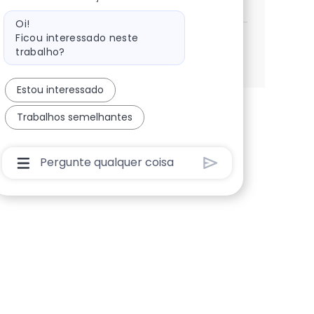
Salvar AI Engineer 1344c9e7229dd70
Mensagem do bot
Oi!
Ficou interessado neste
trabalho?
Veja mais
Estou interessado
Trabalhos semelhantes
Caixa De Entrada Do Usuário Do Chatbot Com B