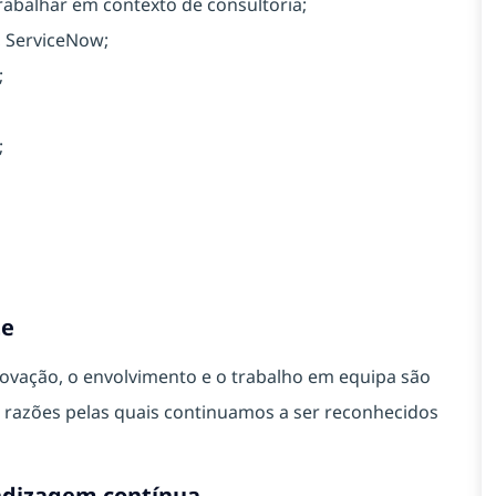
rabalhar em contexto de consultoria;
, ServiceNow;
;
;
te
vação, o envolvimento e o trabalho em equipa são
as razões pelas quais continuamos a ser reconhecidos
ndizagem contínua