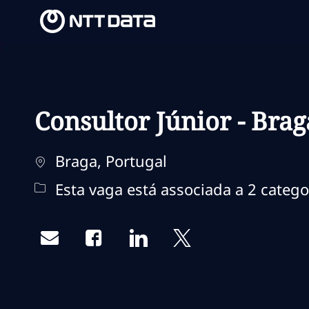
-
-
Consultor Júnior - Brag
Localização
Braga, Portugal
Esta vaga está associada a 2 catego
Share via email
Share via Facebook
Share via LinkedIn
Share via twitter