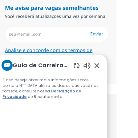
Me avise para vagas semelhantes
Você receberá atualizações uma vez por semana
Insira endereço de e-mail (Obrigatório)
Enviar
Required
Analise e concorde com os termos de
tratamento de informações pessoais.
Guia de Carreiras da NTT
Gerenciar alertas
Sons de chatbot a
Caso deseje obter mais informações sobre
como a NTT DATA utiliza os dados que você nos
fornece, consulte nossa
Declaração de
Privacidade
de Recrutamento.
Procure um emprego
personalizado Recomendações
baseadas nos seus interesses.