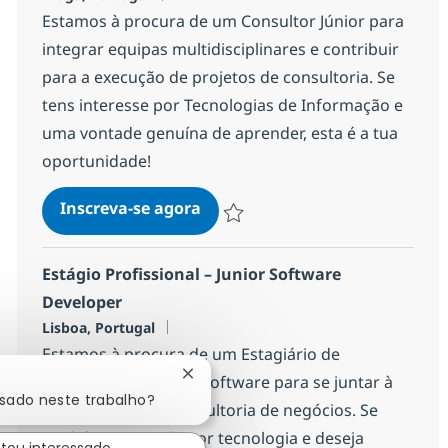
Estamos à procura de um Consultor Júnior para
integrar equipas multidisciplinares e contribuir
para a execução de projetos de consultoria. Se
tens interesse por Tecnologias de Informação e
uma vontade genuína de aprender, esta é a tua
oportunidade!
Consultor Júnior - Braga
Inscreva-se agora
Salvar Consultor Júnior - Braga b6f91
Estágio Profissional – Junior Software
Developer
Localização
Lisboa, Portugal
Estamos à procura de um Estagiário de
Desenvolvimento de Software para se juntar à
Fechar notificação de chatbot
ssado neste trabalho?
nossa equipe de consultoria de negócios. Se
você é apaixonado por tecnologia e deseja
stou interessado