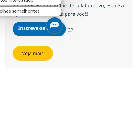
aprender em um ambiente colaborativo, esta é a
alhos semelhantes
oportunidade perfeita para você!
Estágio Profissional – Junior S
Inscreva-se agora
Salvar Estágio Profissional – Junior
Veja mais