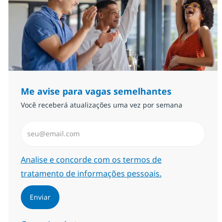
Me avise para vagas semelhantes
Você receberá atualizações uma vez por semana
Insira endereço de e-mail (Obrigatório)
Required
Analise e concorde com os termos de
tratamento de informações pessoais.
Enviar