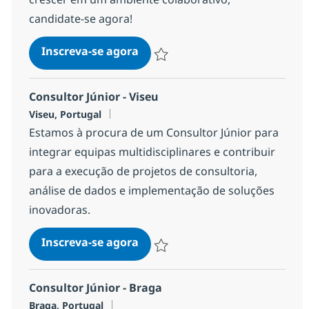
candidate-se agora!
Business Intelligence Engineer
Inscreva-se agora
Salvar Business Intelligence Engineer
Consultor Júnior - Viseu
Localização
Viseu, Portugal
Estamos à procura de um Consultor Júnior para
integrar equipas multidisciplinares e contribuir
para a execução de projetos de consultoria,
análise de dados e implementação de soluções
inovadoras.
Consultor Júnior - Viseu
Inscreva-se agora
Salvar Consultor Júnior - Viseu ef28b
Consultor Júnior - Braga
Localização
Braga, Portugal