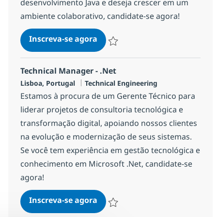
desenvolvimento Java e deseja crescer em um
ambiente colaborativo, candidate-se agora!
Consultor Java
Inscreva-se agora
Salvar Consultor Java 1e93cc2e7a067
Technical Manager - .Net
Localização
Categoria
Lisboa, Portugal
Technical Engineering
Estamos à procura de um Gerente Técnico para
liderar projetos de consultoria tecnológica e
transformação digital, apoiando nossos clientes
na evolução e modernização de seus sistemas.
Se você tem experiência em gestão tecnológica e
conhecimento em Microsoft .Net, candidate-se
agora!
Technical Manager - .Net
Inscreva-se agora
Salvar Technical Manager - .Net 286