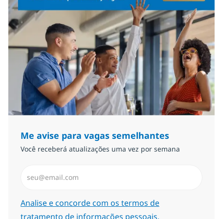
Me avise para vagas semelhantes
Você receberá atualizações uma vez por semana
Insira endereço de e-mail (Obrigatório)
Required
Analise e concorde com os termos de
tratamento de informações pessoais.