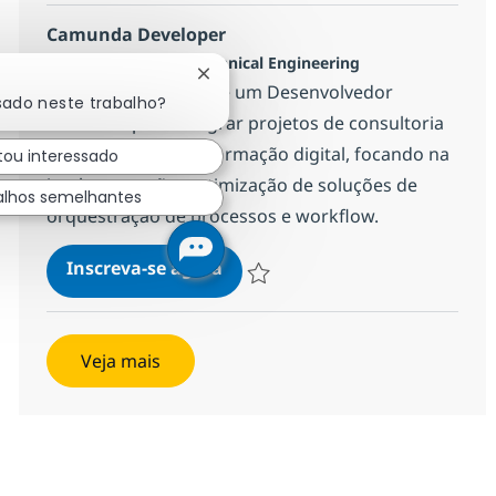
Camunda Developer
Localização
Categoria
Lisboa, Portugal
Technical Engineering
Fechar notificação de chatbot
Estamos à procura de um Desenvolvedor
sado neste trabalho?
Camunda para integrar projetos de consultoria
tecnológica e transformação digital, focando na
tou interessado
implementação e otimização de soluções de
alhos semelhantes
orquestração de processos e workflow.
Camunda Developer
Inscreva-se agora
Salvar Camunda Developer 5cedaca9
Veja mais