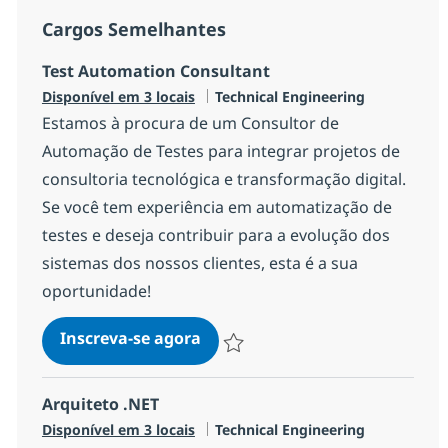
Cargos Semelhantes
Test Automation Consultant
Categoria
Disponível em 3 locais
Technical Engineering
Estamos à procura de um Consultor de
Automação de Testes para integrar projetos de
consultoria tecnológica e transformação digital.
Se você tem experiência em automatização de
testes e deseja contribuir para a evolução dos
sistemas dos nossos clientes, esta é a sua
oportunidade!
Test Automation Consultant
Inscreva-se agora
Salvar Test Automation Consultant 2
Arquiteto .NET
Categoria
Disponível em 3 locais
Technical Engineering