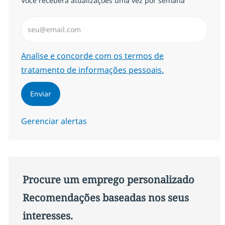
Você receberá atualizações uma vez por semana
Insira endereço de e-mail (Obrigatório)
Required
Analise e concorde com os termos de
tratamento de informações pessoais.
Enviar
Gerenciar alertas
Procure um emprego personalizado
Recomendações baseadas nos seus
interesses.