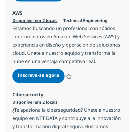
Salvar Azure 56a1fb3b4880300
AWS
Categoria
Disponível em 2 locais
Technical Engineering
Estamos buscando un profesional con sólidos
conocimientos en Amazon Web Services (AWS) y
experiencia en diseño y operación de soluciones
cloud. Únete a nuestro equipo y transforma la
nube en una ventaja competitiva real.
AWS
Inscreva-se agora
Salvar AWS 63c01f53e10a600
Cibersecurity
Disponível em 2 locais
¿Te apasiona la ciberseguridad? Únete a nuestro
equipo en NTT DATA y contribuye a la innovación
y transformación digital segura. Buscamos