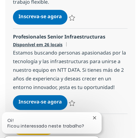
trabajo flexible.
Application Services
Inscreva-se agora
Salvar Application Services 6a0c0156
Profesionales Senior Infraestructuras
Disponível em 26 locais
Estamos buscando personas apasionadas por la
tecnología y las infraestructuras para unirse a
nuestro equipo en NTT DATA. Si tienes más de 2
años de experiencia y deseas crecer en un
entorno innovador, ¡esta es tu oportunidad!
Profesionales Senior Infraestr
Inscreva-se agora
Salvar Profesionales Senior Infraest
Fechar notificação 
Oi!
Ficou interessado neste trabalho?
Veja mais