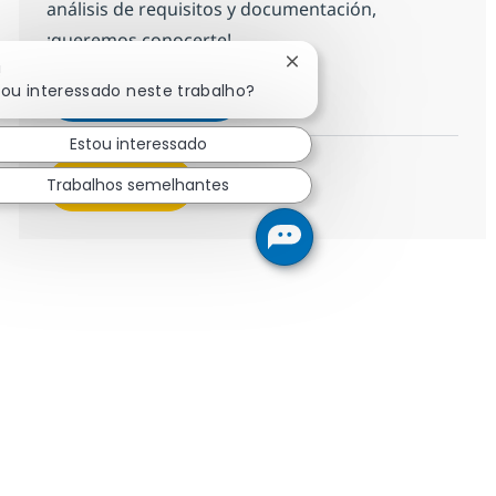
análisis de requisitos y documentación,
¡queremos conocerte!
Fechar notificação de ch
!
Salesforce Business Analyst
cou interessado neste trabalho?
Inscreva-se agora
Salvar Salesforce Business Analyst d
Estou interessado
Veja mais
Trabalhos semelhantes