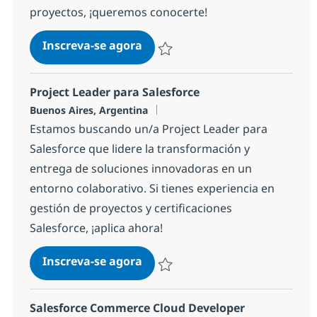
proyectos, ¡queremos conocerte!
Implementador/a en Marketing
Inscreva-se agora
Salvar Implementador/a en Marketing
Project Leader para Salesforce
Localização
Buenos Aires, Argentina
Estamos buscando un/a Project Leader para
Salesforce que lidere la transformación y
entrega de soluciones innovadoras en un
entorno colaborativo. Si tienes experiencia en
gestión de proyectos y certificaciones
Salesforce, ¡aplica ahora!
Project Leader para Salesforce
Inscreva-se agora
Salvar Project Leader para Salesfor
Salesforce Commerce Cloud Developer