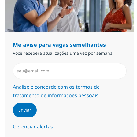
Me avise para vagas semelhantes
Você receberá atualizações uma vez por semana
Insira endereço de e-mail (Obrigatório)
Required
Analise e concorde com os termos de
tratamento de informações pessoais.
Enviar
Gerenciar alertas