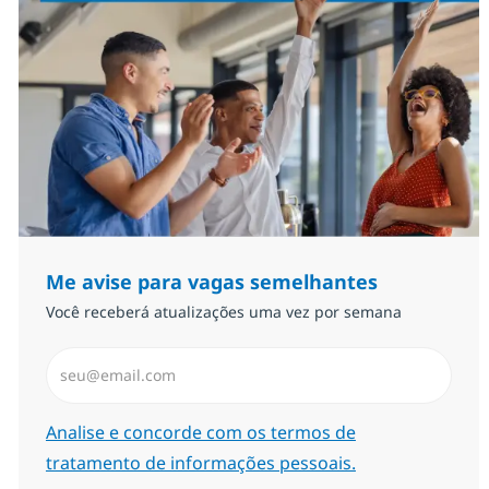
Me avise para vagas semelhantes
Você receberá atualizações uma vez por semana
Insira endereço de e-mail (Obrigatório)
Required
Analise e concorde com os termos de
tratamento de informações pessoais.