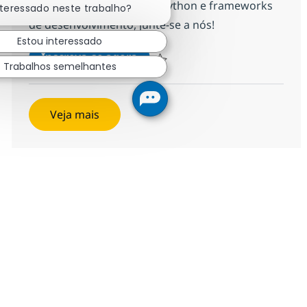
você tem experiência em Python e frameworks
nteressado neste trabalho?
de desenvolvimento, junte-se a nós!
Estou interessado
AI Engineer
Inscreva-se agora
Trabalhos semelhantes
Salvar AI Engineer 1344c9e7229dd70
Veja mais