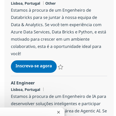
Localização
Categoria
Lisboa, Portugal
Other
Estamos à procura de um Engenheiro de
Databricks para se juntar à nossa equipa de
Data & Analytics. Se você tem experiência com
Azure Data Services, Data Bricks e Python, e está
motivado para crescer em um ambiente
colaborativo, esta é a oportunidade ideal para
você!
Databricks Engineer
Inscreva-se agora
Salvar Databricks Engineer 122c24ff
AI Engineer
Localização
Lisboa, Portugal
Estamos à procura de um Engenheiro de IA para
desenvolver soluções inteligentes e participar
em projetos inovadores na área de Agentic AI. Se
Fechar notificação de chatbot