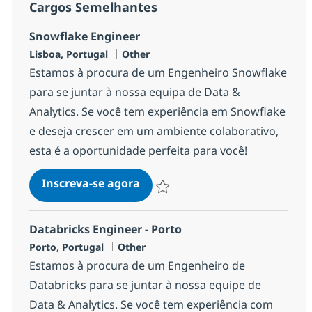
Cargos Semelhantes
Snowflake Engineer
Localização
Categoria
Lisboa, Portugal
Other
Estamos à procura de um Engenheiro Snowflake
para se juntar à nossa equipa de Data &
Analytics. Se você tem experiência em Snowflake
e deseja crescer em um ambiente colaborativo,
esta é a oportunidade perfeita para você!
Snowflake Engineer
Inscreva-se agora
Salvar Snowflake Engineer 1f6ed503a
Databricks Engineer - Porto
Localização
Categoria
Porto, Portugal
Other
Estamos à procura de um Engenheiro de
Databricks para se juntar à nossa equipe de
Data & Analytics. Se você tem experiência com