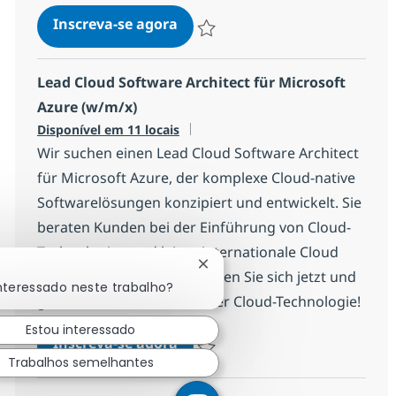
Lead Cloud Software Architect
Inscreva-se agora
Salvar Lead Cloud Software Architect
Lead Cloud Software Architect für Microsoft
Azure (w/m/x)
Disponível em 11 locais
Wir suchen einen Lead Cloud Software Architect
für Microsoft Azure, der komplexe Cloud-native
Softwarelösungen konzipiert und entwickelt. Sie
beraten Kunden bei der Einführung von Cloud-
Technologien und leiten internationale Cloud
Fechar notificação de chatbot
Engineering Teams. Bewerben Sie sich jetzt und
interessado neste trabalho?
gestalten Sie die Zukunft der Cloud-Technologie!
Estou interessado
Lead Cloud Software Architect 
Inscreva-se agora
Trabalhos semelhantes
Salvar Lead Cloud Software Architect