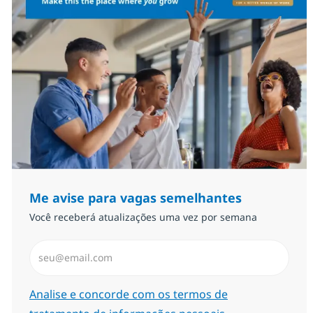
Me avise para vagas semelhantes
Você receberá atualizações uma vez por semana
Insira endereço de e-mail (Obrigatório)
Required
Analise e concorde com os termos de