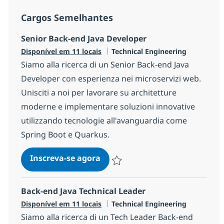
Cargos Semelhantes
Senior Back-end Java Developer
Categoria
Disponível em 11 locais
Technical Engineering
Siamo alla ricerca di un Senior Back-end Java
Developer con esperienza nei microservizi web.
Unisciti a noi per lavorare su architetture
moderne e implementare soluzioni innovative
utilizzando tecnologie all'avanguardia come
Spring Boot e Quarkus.
Senior Back-end Java Develope
Inscreva-se agora
Salvar Senior Back-end Java Develope
Back-end Java Technical Leader
Categoria
Disponível em 11 locais
Technical Engineering
Siamo alla ricerca di un Tech Leader Back-end