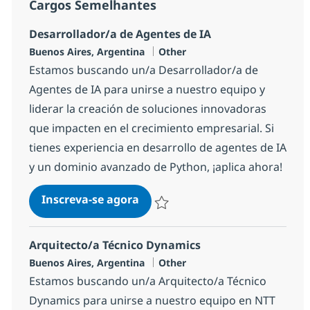
Cargos Semelhantes
Desarrollador/a de Agentes de IA
Localização
Categoria
Buenos Aires, Argentina
Other
Estamos buscando un/a Desarrollador/a de
Agentes de IA para unirse a nuestro equipo y
liderar la creación de soluciones innovadoras
que impacten en el crecimiento empresarial. Si
tienes experiencia en desarrollo de agentes de IA
y un dominio avanzado de Python, ¡aplica ahora!
Desarrollador/a de Agentes de 
Inscreva-se agora
Salvar Desarrollador/a de Agentes d
Arquitecto/a Técnico Dynamics
Localização
Categoria
Buenos Aires, Argentina
Other
Estamos buscando un/a Arquitecto/a Técnico
Dynamics para unirse a nuestro equipo en NTT