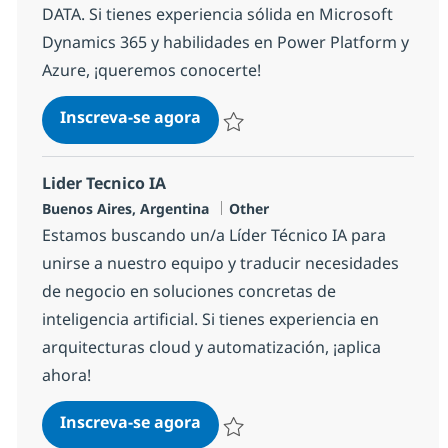
DATA. Si tienes experiencia sólida en Microsoft
Dynamics 365 y habilidades en Power Platform y
Azure, ¡queremos conocerte!
Arquitecto/a Técnico Dynamics
Inscreva-se agora
Salvar Arquitecto/a Técnico Dynamic
Lider Tecnico IA
Localização
Categoria
Buenos Aires, Argentina
Other
Estamos buscando un/a Líder Técnico IA para
unirse a nuestro equipo y traducir necesidades
de negocio en soluciones concretas de
inteligencia artificial. Si tienes experiencia en
arquitecturas cloud y automatización, ¡aplica
ahora!
Lider Tecnico IA
Inscreva-se agora
Salvar Lider Tecnico IA 128995d6603