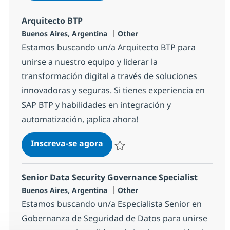
Arquitecto BTP
Localização
Categoria
Buenos Aires, Argentina
Other
Estamos buscando un/a Arquitecto BTP para
unirse a nuestro equipo y liderar la
transformación digital a través de soluciones
innovadoras y seguras. Si tienes experiencia en
SAP BTP y habilidades en integración y
automatización, ¡aplica ahora!
Arquitecto BTP
Inscreva-se agora
Salvar Arquitecto BTP 1799f22df2040
Senior Data Security Governance Specialist
Localização
Categoria
Buenos Aires, Argentina
Other
Estamos buscando un/a Especialista Senior en
Gobernanza de Seguridad de Datos para unirse