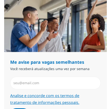
Me avise para vagas semelhantes
Você receberá atualizações uma vez por semana
Insira endereço de e-mail (Obrigatório)
Required
Analise e concorde com os termos de
tratamento de informações pessoais.