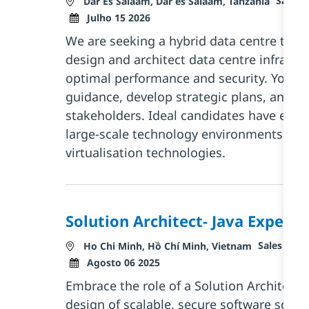
Sales 
Localização
Dar Es Salaam, Dar es Salaam, Tanzania
Posted Date
Julho 15 2026
We are seeking a hybrid data centre techn
design and architect data centre infrastr
optimal performance and security. You wil
guidance, develop strategic plans, and co
stakeholders. Ideal candidates have exte
large-scale technology environments and 
virtualisation technologies.
Solution Architect- Java Experti
Categoria
Sales and 
Localização
Ho Chi Minh, Hồ Chí Minh, Vietnam
Posted Date
Agosto 06 2025
Embrace the role of a Solution Architect -
design of scalable, secure software soluti