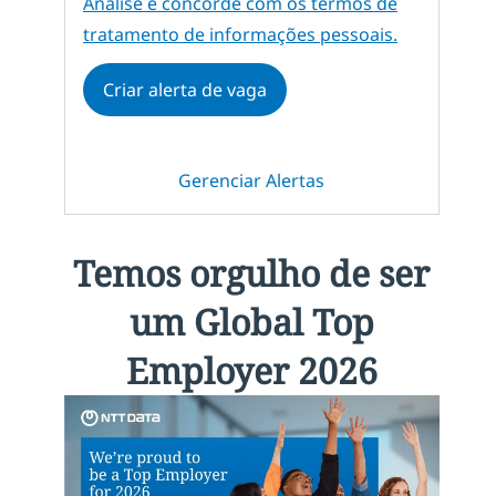
Required
Analise e concorde com os termos de
tratamento de informações pessoais.
Criar alerta de vaga
Gerenciar Alertas
Temos orgulho de ser
um Global Top
Employer 2026