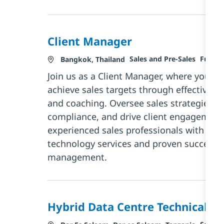
Client Manager
Categoria
Tipo d
Sales and Pre-Sales
Full ti
Localização
Bangkok, Thailand
Join us as a Client Manager, where you wil
achieve sales targets through effective ter
and coaching. Oversee sales strategies, e
compliance, and drive client engagement.
experienced sales professionals with a s
technology services and proven success i
management.
Hybrid Data Centre Technical Ar
Catego