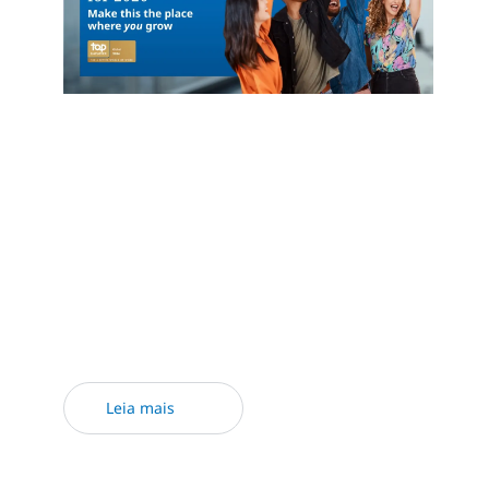
A NTT DATA foi nomeada Global Top
Employer 2026 pelo terceiro ano
consecutivo, em 37 países. O prêmio reflete
nosso compromisso em construir um lugar
onde você possa crescer, onde suas ideias
importam e onde você se sinta inspirado a
alcançar seu máximo potencial.
Leia mais