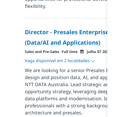
flexibility.
Director - Presales Enterprise A
(Data/AI and Applications)
Categoria
Tipo de trabalho
Posted Date
Sales and Pre-Sales
Full time
Julho 07 2026
Vaga disponível em 2 localidades
We are looking for a senior Presales Enter
design and position data, AI, and applicat
NTT DATA Australia. Lead strategic accou
opportunity strategy, leveraging deep exp
data platforms and modernisation. Ideal 
professionals with a strong background i
architecture and presales.