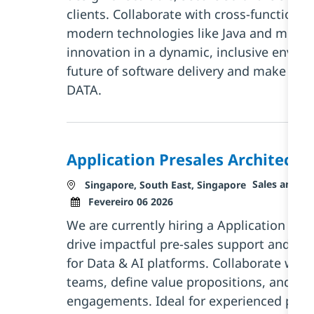
clients. Collaborate with cross-functiona
modern technologies like Java and micros
innovation in a dynamic, inclusive envir
future of software delivery and make a re
DATA.
Application Presales Architect
Categoria
Sales and Pr
Localização
Singapore, South East, Singapore
Posted Date
Fevereiro 06 2026
We are currently hiring a Application Pres
drive impactful pre-sales support and so
for Data & AI platforms. Collaborate with 
teams, define value propositions, and gui
engagements. Ideal for experienced profe