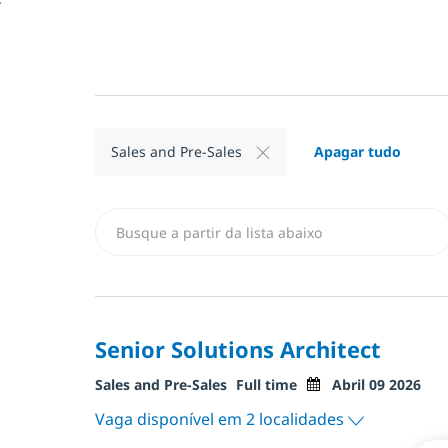
Apagar tudo
Sales and Pre-Sales
Busca a partir de Lista abaixo
Senior Solutions Architect
Categoria
Tipo de trabalho
Posted Date
Sales and Pre-Sales
Full time
Abril 09 2026
Vaga disponível em 2 localidades