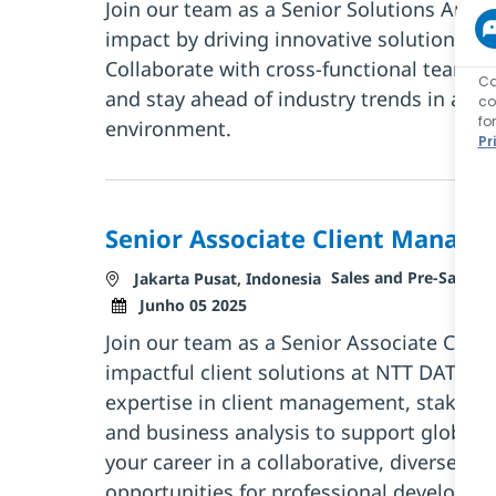
Join our team as a Senior Solutions Arch
impact by driving innovative solutions for
Collaborate with cross-functional teams,
Ca
and stay ahead of industry trends in a hy
co
fo
environment.
Pr
Senior Associate Client Manage
Categoria
T
Sales and Pre-Sales
F
Localização
Jakarta Pusat, Indonesia
Posted Date
Junho 05 2025
Join our team as a Senior Associate Clie
impactful client solutions at NTT DATA. 
expertise in client management, stakeh
and business analysis to support global 
your career in a collaborative, diverse e
opportunities for professional developm