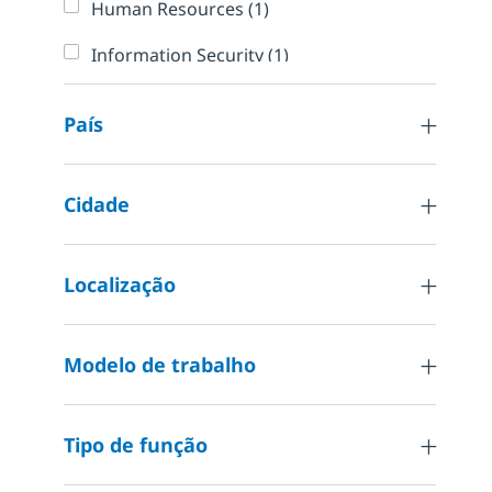
Trabalho
Human Resources
(
1
)
Trabalho
Information Security
(
1
)
Trabalho
Internal Information Technology
(
1
)
País
Vagas
Other
(
7
)
Vagas
Sales and Pre-Sales
(
223
)
Cidade
Vagas
Strategy and Planning
(
4
)
Vagas
Localização
Technical Engineering
(
9
)
Modelo de trabalho
Tipo de função