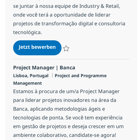
se juntar à nossa equipe de Industry & Retail,
onde você terá a oportunidade de liderar
projetos de transformação digital e consultoria
tecnológica.
Senior Consultant | Consultoria I
Jetzt bewerben
Speichern Senior Consultant | Consultori
Project Manager | Banca
Standort
Kategorie
Lisboa, Portugal
Project and Programme
Management
Estamos à procura de um/a Project Manager
para liderar projetos inovadores na área da
Banca, aplicando metodologias ágeis e
tecnologias de ponta. Se você tem experiência
em gestão de projetos e deseja crescer em um
ambiente colaborativo, candidate-se agora!