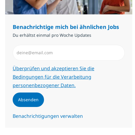
Benachrichtige mich bei ähnlichen Jobs
Du erhältst einmal pro Woche Updates
E-Mail-Adresse eingeben (erforderlich)
Erforderlich
Überprüfen und akzeptieren Sie die
Bedingungen für die Verarbeitung
personenbezogener Daten.
Absenden
Benachrichtigungen verwalten