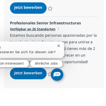
Project Manager | Banca
Jetzt bewerben
Speichern Project Manager | Banca 13f2
Profesionales Senior Infraestructuras
Verfügbar an 26 Standorten
Estamos buscando personas apasionadas por la
tecnología y las infraestructuras para unirse a
Chatbot-Benachrichtigung s
!
nuestro equipo en NTT DATA. Si tienes más de 2
ressieren Sie sich für diesen Job?
años de experiencia y deseas crecer en un
entorno innovador, ¡esta es tu oportunidad!
bin interessiert
Ähnliche Jobs
Profesionales Senior Infraestruct
Jetzt bewerben
Speichern Profesionales Senior Infraest