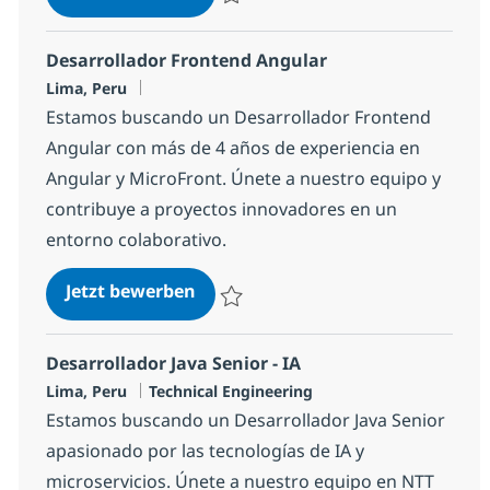
Speichern iOS Developer 1c7620158a215
Desarrollador Frontend Angular
Standort
Lima, Peru
Estamos buscando un Desarrollador Frontend
Angular con más de 4 años de experiencia en
Angular y MicroFront. Únete a nuestro equipo y
contribuye a proyectos innovadores en un
entorno colaborativo.
Desarrollador Frontend Angular
Jetzt bewerben
Speichern Desarrollador Frontend Angul
Desarrollador Java Senior - IA
Standort
Kategorie
Lima, Peru
Technical Engineering
Estamos buscando un Desarrollador Java Senior
apasionado por las tecnologías de IA y
microservicios. Únete a nuestro equipo en NTT