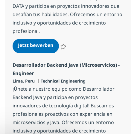
DATA y participa en proyectos innovadores que
desafían tus habilidades. Ofrecemos un entorno
inclusivo y oportunidades de crecimiento
profesional.
Desarrollador Java Senior - IA
Jetzt bewerben
Speichern Desarrollador Java Senior - IA
Desarrollador Backend Java (Microservicios) -
Engineer
Standort
Kategorie
Lima, Peru
Technical Engineering
¡Únete a nuestro equipo como Desarrollador
Backend Java y participa en proyectos
innovadores de tecnología digital! Buscamos
profesionales proactivos con experiencia en
microservicios y Java. Ofrecemos un entorno
inclusivo y oportunidades de crecimiento