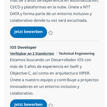
más de 5 años de experiencia en automatización,
CI/CD y plataformas en la nube. Únete a NTT
DATA y forma parte de un entorno inclusivo y
colaborativo donde tu voz será escuchada.
DevOps Engineer
Jetzt bewerben
Speichern DevOps Engineer 11be618385
iOS Developer
Kategorie
Verfügbar an 2 Standorten
Technical Engineering
Estamos buscando un Desarrollador iOS con
más de 3 años de experiencia en Swift y
Objective-C, así como en arquitectura VIPER.
Únete a nuestro equipo y contribuye a proyectos
innovadores en un entorno inclusivo y
colaborativo.
iOS Developer
Jetzt bewerben