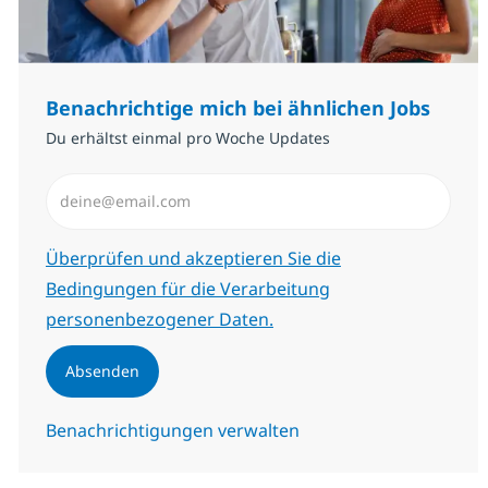
Benachrichtige mich bei ähnlichen Jobs
Du erhältst einmal pro Woche Updates
E-Mail-Adresse eingeben (erforderlich)
Erforderlich
Überprüfen und akzeptieren Sie die
Bedingungen für die Verarbeitung
personenbezogener Daten.
Absenden
Benachrichtigungen verwalten