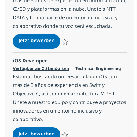
más de 5 años de experiencia en automatización,
CI/CD y plataformas en la nube. Únete a NTT
DATA y forma parte de un entorno inclusivo y
colaborativo donde tu voz será escuchada.
DevOps Engineer
Jetzt bewerben
Speichern DevOps Engineer 11be618385
iOS Developer
Kategorie
Verfügbar an 2 Standorten
Technical Engineering
Estamos buscando un Desarrollador iOS con
más de 3 años de experiencia en Swift y
Objective-C, así como en arquitectura VIPER.
Únete a nuestro equipo y contribuye a proyectos
innovadores en un entorno inclusivo y
colaborativo.
iOS Developer
Jetzt bewerben