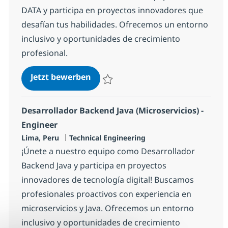
DATA y participa en proyectos innovadores que
desafían tus habilidades. Ofrecemos un entorno
inclusivo y oportunidades de crecimiento
profesional.
Desarrollador Java Senior - IA
Jetzt bewerben
Speichern Desarrollador Java Senior - IA
Desarrollador Backend Java (Microservicios) -
Engineer
Standort
Kategorie
Lima, Peru
Technical Engineering
¡Únete a nuestro equipo como Desarrollador
Backend Java y participa en proyectos
innovadores de tecnología digital! Buscamos
profesionales proactivos con experiencia en
microservicios y Java. Ofrecemos un entorno
inclusivo y oportunidades de crecimiento