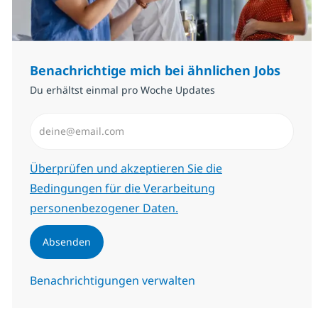
Benachrichtige mich bei ähnlichen Jobs
Du erhältst einmal pro Woche Updates
E-Mail-Adresse eingeben (erforderlich)
Erforderlich
Überprüfen und akzeptieren Sie die
Bedingungen für die Verarbeitung
personenbezogener Daten.
Absenden
Benachrichtigungen verwalten