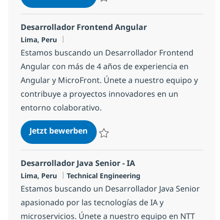
Speichern iOS Developer 1c7620158a215
Desarrollador Frontend Angular
Standort
Lima, Peru
Estamos buscando un Desarrollador Frontend
Angular con más de 4 años de experiencia en
Angular y MicroFront. Únete a nuestro equipo y
contribuye a proyectos innovadores en un
entorno colaborativo.
Desarrollador Frontend Angular
Jetzt bewerben
Speichern Desarrollador Frontend Angul
Desarrollador Java Senior - IA
Standort
Kategorie
Lima, Peru
Technical Engineering
Estamos buscando un Desarrollador Java Senior
apasionado por las tecnologías de IA y
microservicios. Únete a nuestro equipo en NTT