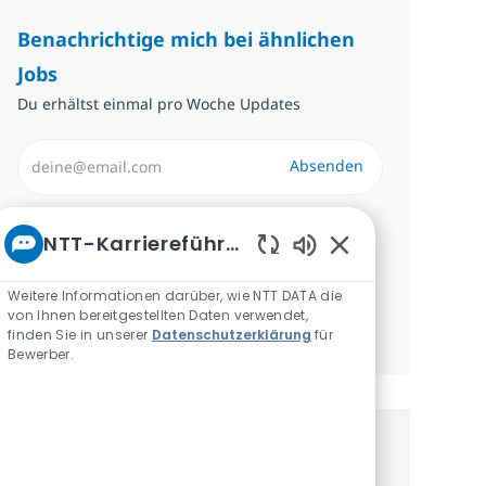
Benachrichtige mich bei ähnlichen
Jobs
Du erhältst einmal pro Woche Updates
E-Mail-Adresse eingeben (erforderlich)
Absenden
Erforderlich
Überprüfen und akzeptieren Sie die
NTT-Karriereführer
Bedingungen für die Verarbeitung
Aktivierte Chatbot
personenbezogener Daten.
Weitere Informationen darüber, wie NTT DATA die
von Ihnen bereitgestellten Daten verwendet,
Benachrichtigungen verwalten
finden Sie in unserer
Datenschutzerklärung
für
Bewerber.
Erhalte personalisierte