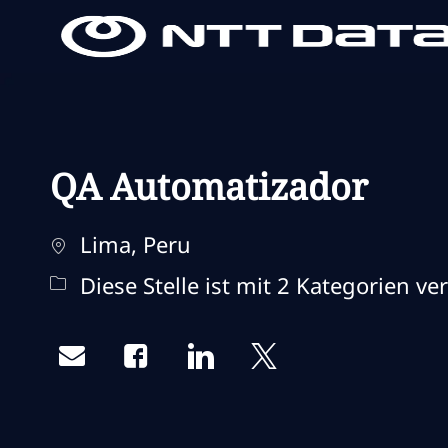
-
-
QA Automatizador
Standort
Lima, Peru
Diese Stelle ist mit 2 Kategorien ve
Share via email
Share via Facebook
Share via LinkedIn
Share via twitter