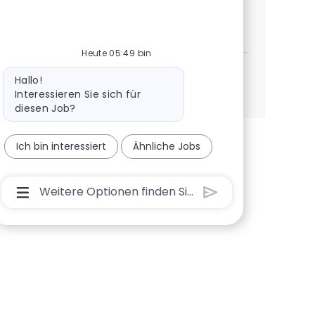
Desarrollador RPA: Service Now/ App
Jetzt bewerben
Speichern Desarrollador RPA: Service Now/ A
Heute 05:49 bin
Bot-Nachricht
Hallo!
Mehr anzeigen
Interessieren Sie sich für
diesen Job?
Ich bin interessiert
Ähnliche Jobs
Chatbot-Benutzereingabefeld Mit Der Schaltflä