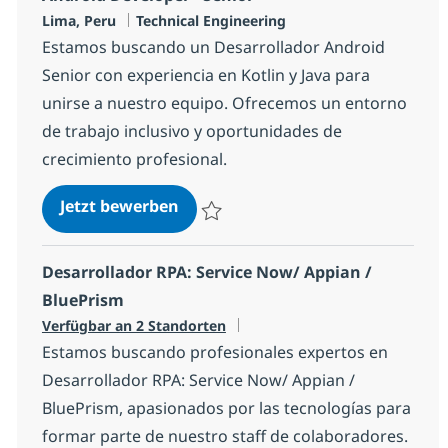
Standort
Kategorie
Lima, Peru
Technical Engineering
Estamos buscando un Desarrollador Android
Senior con experiencia en Kotlin y Java para
unirse a nuestro equipo. Ofrecemos un entorno
de trabajo inclusivo y oportunidades de
crecimiento profesional.
Android Developer - Senior
Jetzt bewerben
Speichern Android Developer - Senior a
Desarrollador RPA: Service Now/ Appian /
BluePrism
Verfügbar an 2 Standorten
Estamos buscando profesionales expertos en
Desarrollador RPA: Service Now/ Appian /
BluePrism, apasionados por las tecnologías para
formar parte de nuestro staff de colaboradores.