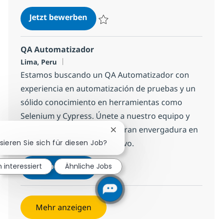
Desarrollador RPA: Service Now/ 
Jetzt bewerben
Speichern Desarrollador RPA: Service No
QA Automatizador
Standort
Lima, Peru
Estamos buscando un QA Automatizador con
experiencia en automatización de pruebas y un
sólido conocimiento en herramientas como
Selenium y Cypress. Únete a nuestro equipo y
contribuye a proyectos de gran envergadura en
Chatbot-Benachrichtigung sch
un entorno ágil y colaborativo.
sieren Sie sich für diesen Job?
QA Automatizador
Jetzt bewerben
n interessiert
Ähnliche Jobs
Speichern QA Automatizador 11813b1efe
Mehr anzeigen