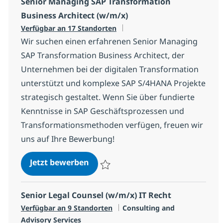
Senior Managing SAP Transformation
Business Architect (w/m/x)
Verfügbar an 17 Standorten
Wir suchen einen erfahrenen Senior Managing
SAP Transformation Business Architect, der
Unternehmen bei der digitalen Transformation
unterstützt und komplexe SAP S/4HANA Projekte
strategisch gestaltet. Wenn Sie über fundierte
Kenntnisse in SAP Geschäftsprozessen und
Transformationsmethoden verfügen, freuen wir
uns auf Ihre Bewerbung!
Senior Managing SAP Transformat
Jetzt bewerben
Speichern Senior Managing SAP Transform
Senior Legal Counsel (w/m/x) IT Recht
Kategorie
Verfügbar an 9 Standorten
Consulting and
Advisory Services