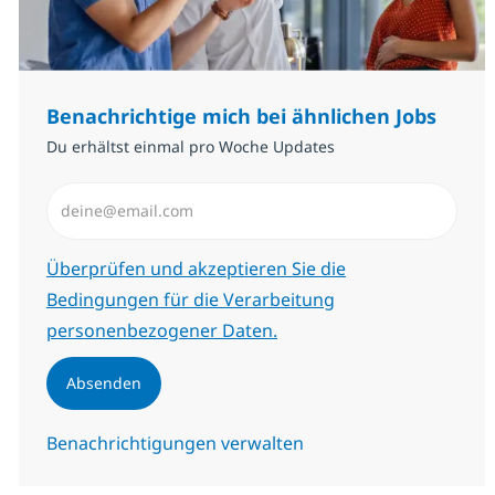
Benachrichtige mich bei ähnlichen Jobs
Du erhältst einmal pro Woche Updates
E-Mail-Adresse eingeben (erforderlich)
Erforderlich
Überprüfen und akzeptieren Sie die
Bedingungen für die Verarbeitung
personenbezogener Daten.
Absenden
Benachrichtigungen verwalten