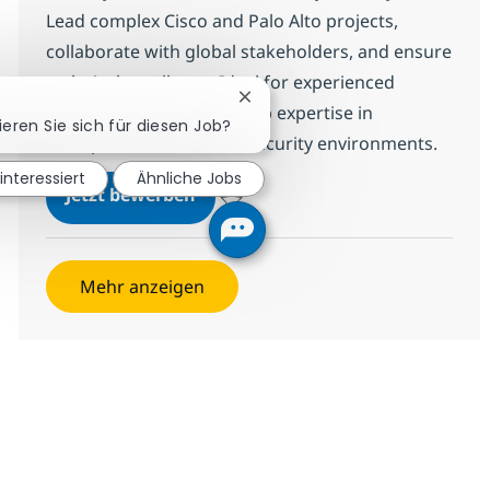
Lead complex Cisco and Palo Alto projects,
collaborate with global stakeholders, and ensure
technical excellence. Ideal for experienced
Chatbot-Benachrichtigung schl
technical leaders with deep expertise in
ieren Sie sich für diesen Job?
enterprise network and security environments.
 interessiert
Ähnliche Jobs
Senior Network & Security Technic
Jetzt bewerben
Speichern Senior Network & Security Techn
Mehr anzeigen