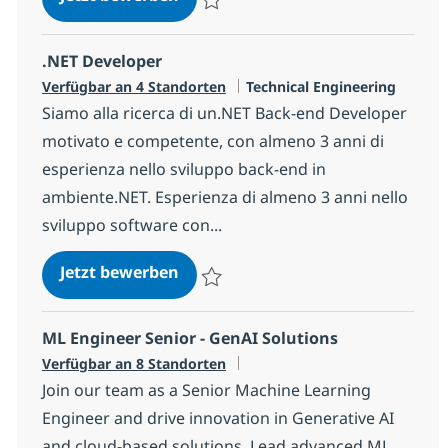
Speichern Back-end Java Technical Leade
.NET Developer
Kategorie
Verfügbar an 4 Standorten
Technical Engineering
Siamo alla ricerca di un.NET Back-end Developer
motivato e competente, con almeno 3 anni di
esperienza nello sviluppo back-end in
ambiente.NET. Esperienza di almeno 3 anni nello
sviluppo software con...
.NET Developer
Jetzt bewerben
Speichern .NET Developer 14ff819a568b8
ML Engineer Senior - GenAI Solutions
Verfügbar an 8 Standorten
Join our team as a Senior Machine Learning
Engineer and drive innovation in Generative AI
and cloud-based solutions. Lead advanced ML