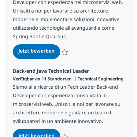
Developer con esperienza nei microservizi web.
Unisciti a noi per lavorare su architetture
moderne e implementare soluzioni innovative
utilizzando tecnologie all'avanguardia come
Spring Boot e Quarkus.
Senior Back-end Java Developer
Jetzt bewerben
Speichern Senior Back-end Java Develope
Back-end Java Technical Leader
Kategorie
Verfügbar an 11 Standorten
Technical Engineering
Siamo alla ricerca di un Tech Leader Back-end
Developer con esperienza consolidata in
microservizi web. Unisciti a noi per lavorare su
architetture moderne e guidare un team di
sviluppatori in un ambiente innovativo.
Back-end Java Technical Leader
Jetzt bewerben