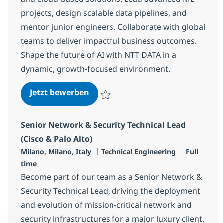
projects, design scalable data pipelines, and
mentor junior engineers. Collaborate with global
teams to deliver impactful business outcomes.
Shape the future of AI with NTT DATA in a
dynamic, growth-focused environment.
ML Engineer Senior - GenAI Solut
Jetzt bewerben
Speichern ML Engineer Senior - GenAI So
Senior Network & Security Technical Lead
(Cisco & Palo Alto)
Standort
Kategorie
Jobtyp
Milano, Milano, Italy
Technical Engineering
Full
time
Become part of our team as a Senior Network &
Security Technical Lead, driving the deployment
and evolution of mission-critical network and
security infrastructures for a major luxury client.