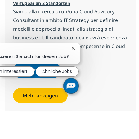
Verfügbar an 2 Standorten
Siamo alla ricerca di un/una Cloud Advisory
Consultant in ambito IT Strategy per definire
modelli e approcci allineati alla strategia di
business e IT. Il candidato ideale avrà esperienza
in consulenza strategica e competenze in Cloud
Chatbot-Benachrichtigung sc
Governance e FinOps.
ssieren Sie sich für diesen Job?
Cloud Advisory Consultant in amb
Jetzt bewerben
n interessiert
Ähnliche Jobs
Speichern Cloud Advisory Consultant in a
Mehr anzeigen