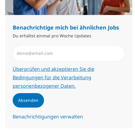
Benachrichtige mich bei ähnlichen Jobs
Du erhältst einmal pro Woche Updates
E-Mail-Adresse eingeben (erforderlich)
Erforderlich
Überprüfen und akzeptieren Sie die
Bedingungen für die Verarbeitung
personenbezogener Daten.
Absenden
Benachrichtigungen verwalten