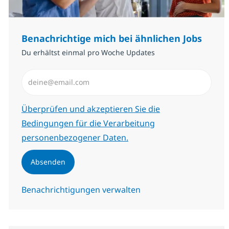
Benachrichtige mich bei ähnlichen Jobs
Du erhältst einmal pro Woche Updates
E-Mail-Adresse eingeben (erforderlich)
Erforderlich
Überprüfen und akzeptieren Sie die
Bedingungen für die Verarbeitung
personenbezogener Daten.
Absenden
Benachrichtigungen verwalten