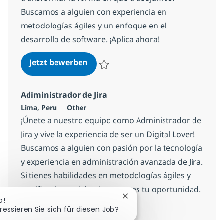
Buscamos a alguien con experiencia en
metodologías ágiles y un enfoque en el
desarrollo de software. ¡Aplica ahora!
Agile Coach
Jetzt bewerben
Speichern Agile Coach 128f1afaf8d9a40
Adiministrador de Jira
Standort
Kategorie
Lima, Peru
Other
¡Únete a nuestro equipo como Administrador de
Jira y vive la experiencia de ser un Digital Lover!
Buscamos a alguien con pasión por la tecnología
y experiencia en administración avanzada de Jira.
Si tienes habilidades en metodologías ágiles y
certificaciones Atlassian, esta es tu oportunidad.
Chatbot-Benachrichtigung 
o!
eressieren Sie sich für diesen Job?
Adiministrador de Jira
Jetzt bewerben