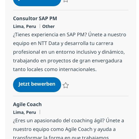
Speichern Desarrollador Frontend Angul
Consultor SAP PM
Standort
Kategorie
Lima, Peru
Other
¿Tienes experiencia en SAP PM? Únete a nuestro
equipo en NTT Data y desarrolla tu carrera
profesional en un entorno inclusivo y dinámico,
trabajando en proyectos de gran envergadura
tanto locales como internacionales.
Consultor SAP PM
Jetzt bewerben
Speichern Consultor SAP PM 6ddf02e33b
Agile Coach
Standort
Lima, Peru
¿Eres un apasionado del coaching ágil? Únete a
nuestro equipo como Agile Coach y ayuda a
transformar la forma en que trabajamos.