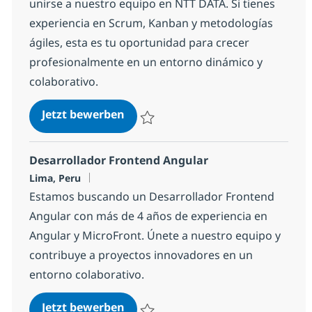
unirse a nuestro equipo en NTT DATA. Si tienes
experiencia en Scrum, Kanban y metodologías
ágiles, esta es tu oportunidad para crecer
profesionalmente en un entorno dinámico y
colaborativo.
Agile Team Facilitator
Jetzt bewerben
Speichern Agile Team Facilitator 4e29cf3
Desarrollador Frontend Angular
Standort
Lima, Peru
Estamos buscando un Desarrollador Frontend
Angular con más de 4 años de experiencia en
Angular y MicroFront. Únete a nuestro equipo y
contribuye a proyectos innovadores en un
entorno colaborativo.
Desarrollador Frontend Angular
Jetzt bewerben