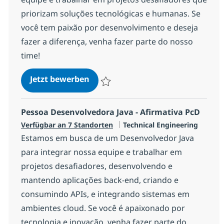
priorizam soluções tecnológicas e humanas. Se
você tem paixão por desenvolvimento e deseja
fazer a diferença, venha fazer parte do nosso
time!
Pessoa Desenvolvedora FullStack
Jetzt bewerben
Speichern Pessoa Desenvolvedora FullSt
Pessoa Desenvolvedora Java - Afirmativa PcD
Kategorie
Verfügbar an 7 Standorten
Technical Engineering
Estamos em busca de um Desenvolvedor Java
para integrar nossa equipe e trabalhar em
projetos desafiadores, desenvolvendo e
mantendo aplicações back-end, criando e
consumindo APIs, e integrando sistemas em
ambientes cloud. Se você é apaixonado por
tecnologia e inovação, venha fazer parte do