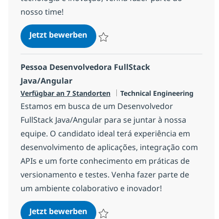
nosso time!
Pessoa Desenvolvedora Java - Afi
Jetzt bewerben
Speichern Pessoa Desenvolvedora Java - 
Pessoa Desenvolvedora FullStack
Java/Angular
Kategorie
Verfügbar an 7 Standorten
Technical Engineering
Estamos em busca de um Desenvolvedor
FullStack Java/Angular para se juntar à nossa
equipe. O candidato ideal terá experiência em
desenvolvimento de aplicações, integração com
APIs e um forte conhecimento em práticas de
versionamento e testes. Venha fazer parte de
um ambiente colaborativo e inovador!
Pessoa Desenvolvedora FullStack
Jetzt bewerben