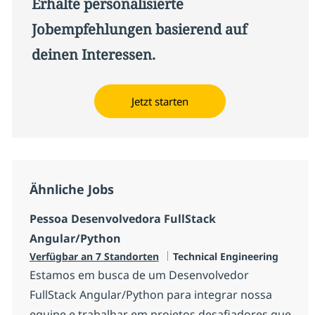
Erhalte personalisierte
Jobempfehlungen basierend auf
deinen Interessen.
Jetzt starten
Ähnliche Jobs
Pessoa Desenvolvedora FullStack
Angular/Python
Kategorie
Verfügbar an 7 Standorten
Technical Engineering
Estamos em busca de um Desenvolvedor
FullStack Angular/Python para integrar nossa
equipe e trabalhar em projetos desafiadores que