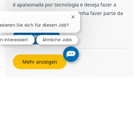
é apaixonada por tecnologia e deseja fazer a
diferença em sua carreira, venha fazer parte da
Chatbot-Benachrichtigung sc
nossa equipe!
ssieren Sie sich für diesen Job?
Banco de Talentos Mulheres
Jetzt bewerben
in interessiert
Ähnliche Jobs
Speichern Banco de Talentos Mulheres 1
Mehr anzeigen