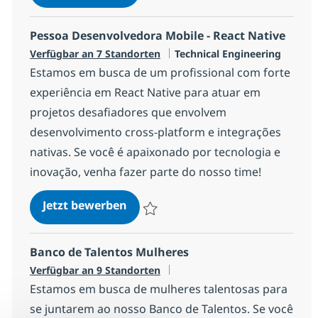
Speichern Pessoa Desenvolvedora FullSta
Pessoa Desenvolvedora Mobile - React Native
Kategorie
Verfügbar an 7 Standorten
Technical Engineering
Estamos em busca de um profissional com forte
experiência em React Native para atuar em
projetos desafiadores que envolvem
desenvolvimento cross-platform e integrações
nativas. Se você é apaixonado por tecnologia e
inovação, venha fazer parte do nosso time!
Pessoa Desenvolvedora Mobile - R
Jetzt bewerben
Speichern Pessoa Desenvolvedora Mobile 
Banco de Talentos Mulheres
Verfügbar an 9 Standorten
Estamos em busca de mulheres talentosas para
se juntarem ao nosso Banco de Talentos. Se você