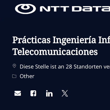
-
-
Prácticas Ingeniería In
Telecomunicaciones
Diese Stelle ist an 28 Standorten ve
Kategorie
Other
Share via email
Share via Facebook
Share via LinkedIn
Share via twitter