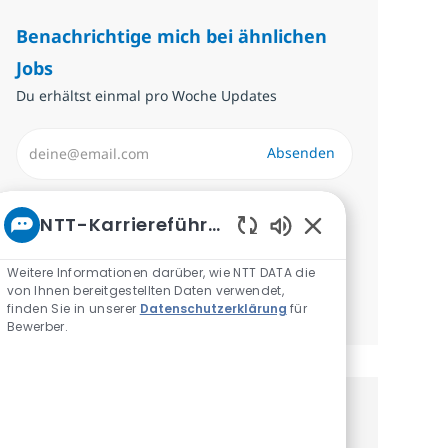
Benachrichtige mich bei ähnlichen
Jobs
Du erhältst einmal pro Woche Updates
E-Mail-Adresse eingeben (erforderlich)
Absenden
Erforderlich
Überprüfen und akzeptieren Sie die
NTT-Karriereführer
Bedingungen für die Verarbeitung
Aktivierte Chatbot
personenbezogener Daten.
Weitere Informationen darüber, wie NTT DATA die
von Ihnen bereitgestellten Daten verwendet,
Benachrichtigungen verwalten
finden Sie in unserer
Datenschutzerklärung
für
Bewerber.
Erhalte personalisierte