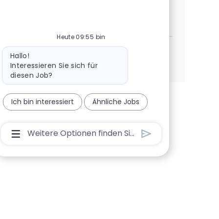
QA Automation Engineer
Jetzt bewerben
Speichern QA Automation Engineer bc6ab2e0
Heute 09:55 bin
Bot-Nachricht
Hallo!
Mehr anzeigen
Interessieren Sie sich für
diesen Job?
Ich bin interessiert
Ähnliche Jobs
Chatbot-Benutzereingabefeld Mit Der Schaltflä