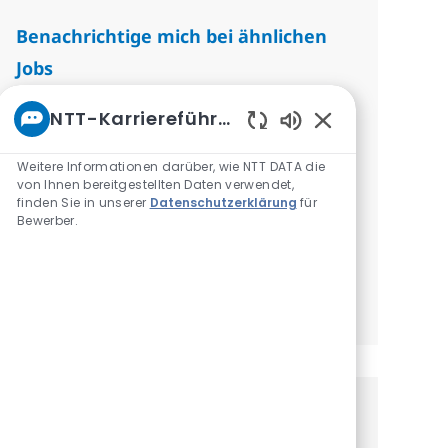
Benachrichtige mich bei ähnlichen
Jobs
Du erhältst einmal pro Woche Updates
NTT-Karriereführer
E-Mail-Adresse eingeben (erforderlich)
Aktivierte Chatbo
Absenden
Weitere Informationen darüber, wie NTT DATA die
von Ihnen bereitgestellten Daten verwendet,
Erforderlich
finden Sie in unserer
Datenschutzerklärung
für
Überprüfen und akzeptieren Sie die
Bewerber.
Bedingungen für die Verarbeitung
personenbezogener Daten.
Benachrichtigungen verwalten
Erhalte personalisierte