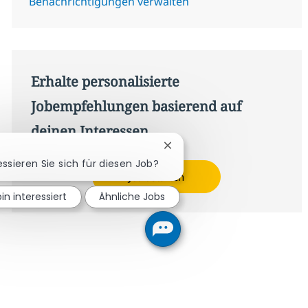
Benachrichtigungen verwalten
Erhalte personalisierte
Jobempfehlungen basierend auf
deinen Interessen.
Chatbot-Benachrichtigung s
essieren Sie sich für diesen Job?
Jetzt starten
bin interessiert
Ähnliche Jobs