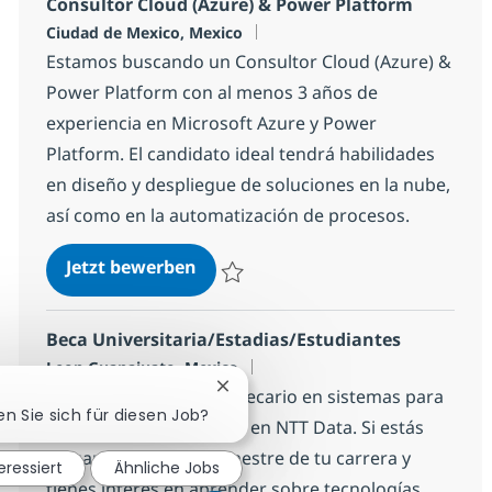
Consultor Cloud (Azure) & Power Platform
Standort
Ciudad de Mexico, Mexico
Estamos buscando un Consultor Cloud (Azure) &
Power Platform con al menos 3 años de
experiencia en Microsoft Azure y Power
Platform. El candidato ideal tendrá habilidades
en diseño y despliegue de soluciones en la nube,
así como en la automatización de procesos.
Consultor Cloud (Azure) & Power 
Jetzt bewerben
Speichern Consultor Cloud (Azure) & Pow
Beca Universitaria/Estadias/Estudiantes
Standort
Leon Guanajuato, Mexico
Chatbot-Benachrichtigung schlie
Estamos buscando un becario en sistemas para
en Sie sich für diesen Job?
unirse a nuestro equipo en NTT Data. Si estás
cursando el último semestre de tu carrera y
eressiert
Ähnliche Jobs
tienes interés en aprender sobre tecnologías